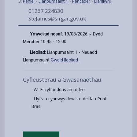
3:
Peniel
-
Llanpumsaint 1
-
Pencader
-
Llanllwni
01267 224830
SteJames@sirgar.gov.uk
Ymweliad nesaf:
19/08/2026 ~ Dydd
Mercher 10:45 - 12:00
Lleoliad:
Llanpumsaint 1 - Neuadd
Llanpumsaint
Gweld lleoliad
Cyfleusterau a Gwasanaethau
Wi-Fi cyhoeddus am ddim
Llyfrau cynnwys dewis o deitlau Print
Bras