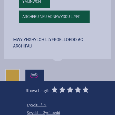
YMUNWCH
ARCHEBU NEU ADNEWYDDU LLYFR
MWY YNGHYLCH LLYFRGELLOEDD AC
ARCHIFAU
0
1
2
3
4
5
Rhowch sgôr
Stars
SUBMIT
Star
Stars
Stars
Stars
Stars
RATING
Cysylltu â ni
Swyddi a Gyrfaoedd