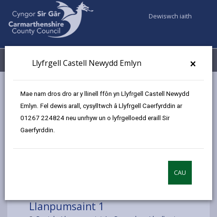
Dewiswch iaith
Fy Nghyfrifon
Dewislen
×
Llyfrgell Castell Newydd Emlyn
Gwasanaethaur Cyngor
Llyfrgelloedd ac Archifau
Mae nam dros dro ar y llinell ffôn yn Llyfrgell Castell Newydd
Llyfrgell Symudol
Llanpumsaint
Emlyn. Fel dewis arall, cysylltwch â Llyfrgell Caerfyrddin ar
01267 224824 neu unrhyw un o lyfrgelloedd eraill Sir
Gaerfyrddin.
Dewiswch leoliad
CAU
Llanpumsaint 1