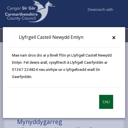
Dewiswch iaith
Fy Nghyfrifon
Dewislen
×
Llyfrgell Castell Newydd Emlyn
Gwasanaethaur Cyngor
Llyfrgelloedd ac Archifau
Mae nam dros dro ar y llinell ffôn yn Llyfrgell Castell Newydd
Llyfrgell Symudol
Mynyddygarreg
Emlyn. Fel dewis arall, cysylltwch â Llyfrgell Caerfyrddin ar
01267 224824 neu unrhyw un o lyfrgelloedd eraill Sir
Gaerfyrddin.
Dewiswch leoliad
CAU
Mynyddygarreg