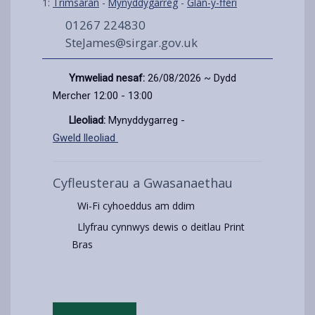
1:
Trimsaran
-
Mynyddygarreg
-
Glan-y-fferi
01267 224830
SteJames@sirgar.gov.uk
Ymweliad nesaf:
26/08/2026 ~ Dydd
Mercher 12:00 - 13:00
Lleoliad:
Mynyddygarreg -
Gweld lleoliad
Cyfleusterau a Gwasanaethau
Wi-Fi cyhoeddus am ddim
Llyfrau cynnwys dewis o deitlau Print
Bras