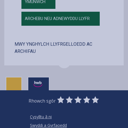
YMUNWCH
ARCHEBU NEU ADNEWYDDU LLYFR
MWY YNGHYLCH LLYFRGELLOEDD AC
ARCHIFAU
0
1
2
3
4
5
Rhowch sgôr
Stars
SUBMIT
Star
Stars
Stars
Stars
Stars
RATING
Cysylltu â ni
Swyddi a Gyrfaoedd