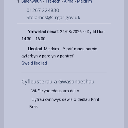
1:
Blaenwaun
-
Tre-lech
-
Alma
-
Meidrim
01267 224830
SteJames@sirgar.gov.uk
Ymweliad nesaf:
24/08/2026 ~ Dydd Llun
14:30 - 16:00
Lleoliad:
Meidrim - Y prif maes parcio
gyferbyn y parc yn y pentref
Gweld lleoliad
Cyfleusterau a Gwasanaethau
Wi-Fi cyhoeddus am ddim
Llyfrau cynnwys dewis o deitlau Print
Bras