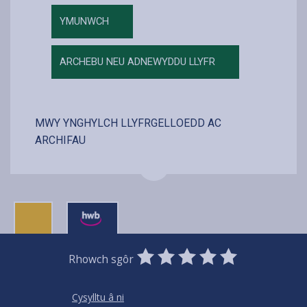
YMUNWCH
ARCHEBU NEU ADNEWYDDU LLYFR
MWY YNGHYLCH LLYFRGELLOEDD AC
ARCHIFAU
0
1
2
3
4
5
Rhowch sgôr
Stars
SUBMIT
Star
Stars
Stars
Stars
Stars
RATING
Cysylltu â ni