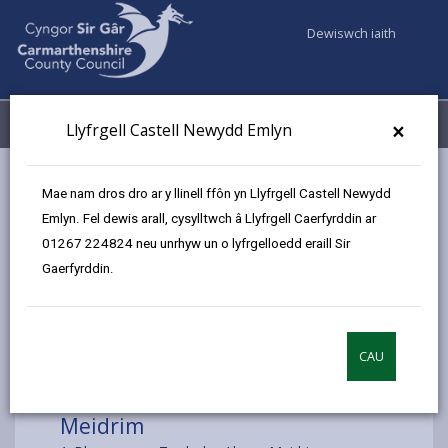
Dewiswch iaith
Fy Nghyfrifon
Dewislen
×
Llyfrgell Castell Newydd Emlyn
Gwasanaethaur Cyngor
Llyfrgelloedd ac Archifau
Mae nam dros dro ar y llinell ffôn yn Llyfrgell Castell Newydd
Llyfrgell Symudol
Meidrim
Emlyn. Fel dewis arall, cysylltwch â Llyfrgell Caerfyrddin ar
01267 224824 neu unrhyw un o lyfrgelloedd eraill Sir
Gaerfyrddin.
Dewiswch leoliad
CAU
Meidrim