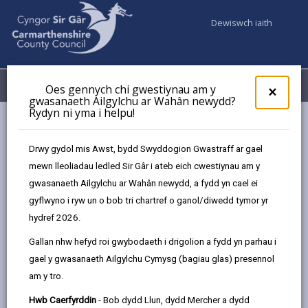
Dewiswch iaith
Fy Nghyfrifon
Dewislen
Oes gennych chi gwestiynau am y
×
gwasanaeth Ailgylchu ar Wahân newydd?
Rydyn ni yma i helpu!
Gwasanaethaur Cyngor
Rheoli Adeiladu
Cynllun person cymwys
Drwy gydol mis Awst, bydd Swyddogion Gwastraff ar gael
mewn lleoliadau ledled Sir Gâr i ateb eich cwestiynau am y
gwasanaeth Ailgylchu ar Wahân newydd, a fydd yn cael ei
Cynllun person cymwys
gyflwyno i ryw un o bob tri chartref o ganol/diwedd tymor yr
hydref 2026.
Diweddarwyd y dudalen ar: 05/08/2025
Gallan nhw hefyd roi gwybodaeth i drigolion a fydd yn parhau i
share
share
share
share
gael y gwasanaeth Ailgylchu Cymysg (bagiau glas) presennol
this
this
this
this
am y tro.
page
page
page
on
by
on
on
Linked
Hwb Caerfyrddin
- Bob dydd Llun, dydd Mercher a dydd
Cyflwynwyd cynlluniau person cymwys gan y