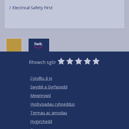
Electrical Safety First
0
1
2
3
4
5
Rhowch sgôr
Stars
SUBMIT
Star
Stars
Stars
Stars
Stars
RATING
Cysylltu â ni
Swyddi a Gyrfaoedd
Mewnrywd
Hysbysiadau cyhoeddus
Termau ac amodau
Hygyrchedd