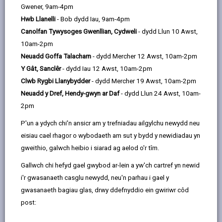
email
Facebook,
X
In,
Gwener, 9am-4pm
Llywodraeth i ganiatáu i unigolion a mentrau hunan-
opens
(Twitter),
opens
Hwb Llanelli
- Bob dydd Iau, 9am-4pm
ardystio bod eu gwaith yn cydymffurfio â’r Rheoliadau
in
opens
in
Canolfan Tywysoges Gwenllian, Cydweli
- dydd Llun 10 Awst,
Adeiladu fel dewis arall yn hytrach na chyflwyno
a
in
a
10am-2pm
hysbysiad adeiladu neu ddefnyddio arolygwr
new
a
new
Neuadd Goffa Talacharn
- dydd Mercher 12 Awst, 10am-2pm
cymeradwy.
tab
new
tab
Y Gât, Sanclêr
- dydd Iau 12 Awst, 10am-2pm
Mae egwyddorion hunan-ardystio yn seiliedig ar roi’r
tab
Clwb Rygbi Llanybydder
- dydd Mercher 19 Awst, 10am-2pm
gallu i bobl sy’n gymwys yn eu maes hunan-ardystio
Neuadd y Dref, Hendy-gwyn ar Daf
- dydd Llun 24 Awst, 10am-
bod eu gwaith yn cydymffurfio â’r Rheoliadau Adeiladu
2pm
heb fod angen cyflwyno hysbysiad adeiladu ac felly
P'un a ydych chi'n ansicr am y trefniadau ailgylchu newydd neu
denu archwiliadau neu ffioedd yr awdurdod lleol.
eisiau cael rhagor o wybodaeth am sut y bydd y newidiadau yn
Y gobaith yw y bydd symud tuag at hunan-ardystio yn
gweithio, galwch heibio i siarad ag aelod o'r tîm.
gwella cydymffurfiaeth â gofynion y Rheoliadau
Gallwch chi hefyd gael gwybod ar-lein a yw'ch cartref yn newid
Adeiladu yn sylweddol, yn lleihau costau i gwmnïau
i'r gwasanaeth casglu newydd, neu'n parhau i gael y
sy’n ymuno â chynlluniau cydnabyddedig, ac yn hybu
gwasanaeth bagiau glas, drwy ddefnyddio ein gwiriwr côd
hyfforddiant a chymhwysedd o fewn y diwydiant. Dylai
post:
hefyd helpu i fynd i’r afael â phroblem adeiladwyr
anghofrestredig, a chynorthwyo awdurdodau lleol i