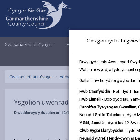
Oes gennych chi gwesti
Gwasanaethaur Cyngor
Busnes
Cyngor a Democrati
Drwy gydol mis Awst, bydd Swyddo
Wahân newydd, a fydd yn cael ei 
Gwasanaethaur Cyngor
Addysg ac Ysgolion
Addysg ddwyieithog
Gallan nhw hefyd roi gwybodaeth 
Hwb Caerfyrddin
- Bob dydd Llun
Hwb Llanelli
- Bob dydd Iau, 9am
Ysgolion uwchradd
Canolfan Tywysoges Gwenllian, 
Diweddarwyd y dudalen ar: 12/12/2024
Neuadd Goffa Talacharn
- dydd 
Y Gât, Sanclêr
- dydd Iau 12 Aws
Clwb Rygbi Llanybydder
- dydd M
Neuadd y Dref, Hendy-gwyn ar Da