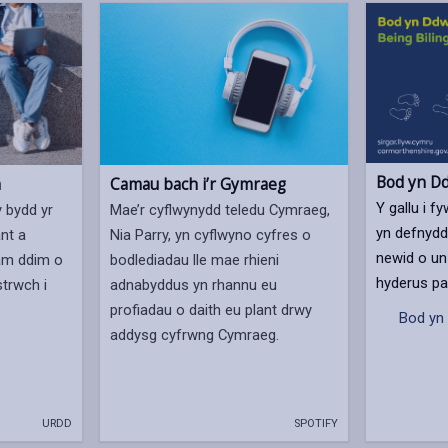
Bod yn Dd
m
Camau bach i’r Gymraeg
Y gallu i 
 bydd yr
Mae’r cyflwynydd teledu Cymraeg,
yn defnyddi
nt a
Nia Parry, yn cyflwyno cyfres o
newid o un i
 am ddim o
bodlediadau lle mae rhieni
hyderus p
trwch i
adnabyddus yn rhannu eu
profiadau o daith eu plant drwy
Bod yn 
addysg cyfrwng Cymraeg.
URDD
SPOTIFY