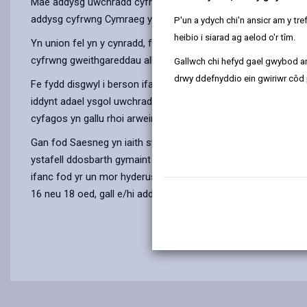
Mae addysg uwchradd cyfrwng Cymraeg ar gael o fewn pellter rh
addysg cyfrwng Cymraeg yn yr ysgol uwchradd.
P'un a ydych chi'n ansicr am y t
heibio i siarad ag aelod o'r tîm.
Yn union fel yn y cynradd, fe addysgir Cymraeg a Saesneg fe
cyfrwng gweithgareddau allgyrsiol. Fel hyn, mae dwyieithrwydd
Gallwch chi hefyd gael gwybod ar
drwy ddefnyddio ein gwiriwr côd 
Fe fydd disgwyl i berson ifanc sydd wedi dilyn addysg Gymraeg
iddynt adael ysgol uwchradd. Os ydych yn ansicr ynglŷn â’r ll
cyfagos yn gallu rhoi arweiniad i chi.
Gan fod Saesneg yn iaith sy’n dominyddu’r cyfryngau, y cyfryn
ystafell ddosbarth gymaint â phosibl. Mae bob amser yn syniad
ifanc fod yr un mor hyderus yn Gymraeg ac yn Saesneg yw idd
16 neu 18 oed, gall e/hi addasu’n arbennig o dda at astudiaetha