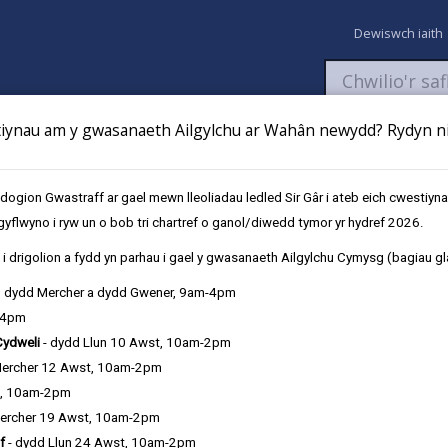
Dewiswch iaith
ynau am y gwasanaeth Ailgylchu ar Wahân newydd? Rydyn ni 
aeth
Newyddion
Fy Nghyfrifon
Talu
Cyflwyno cais
gion Gwastraff ar gael mewn lleoliadau ledled Sir Gâr i ateb eich cwestiyn
gyflwyno i ryw un o bob tri chartref o ganol/diwedd tymor yr hydref 2026.
Ysgolion uwchradd
i drigolion a fydd yn parhau i gael y gwasanaeth Ailgylchu Cymysg (bagiau gl
, dydd Mercher a dydd Gwener, 9am-4pm
-4pm
Cydweli
- dydd Llun 10 Awst, 10am-2pm
Mercher 12 Awst, 10am-2pm
t, 10am-2pm
ercher 19 Awst, 10am-2pm
f
- dydd Llun 24 Awst, 10am-2pm