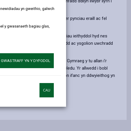
by
on
on
Linked
rhugl ddwyieithog yn yr ysgol gynradd ddilyn llwybr llyfn i
email
Facebook,
X
In,
y newidiadau yn gweithio, galwch
opens
(Twitter),
opens
efyd fel cyfrwng addysgu ar gyfer pynciau eraill ac fel
in
opens
in
ael y gwasanaeth bagiau glas,
a
in
a
ynt allu parhau i ddatblygu eu sgiliau ieithyddol hyd nes
new
a
new
cyfrwng dysgu, fe fydd yr ysgol gynradd ac ysgolion uwchradd
tab
new
tab
tab
gyfnerthu os ydynt yn defnyddio’r Gymraeg y tu allan i’r
A GWASTRAFF YN Y DYFODOL
reddau hamdden neu wrth wylio’r teledu. Yr allwedd i bobl
el yr ysgol gynradd. Os ydy person ifanc yn ddwyieithog yn
CAU