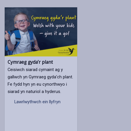
Cymraeg gyda’r plant
Ceisiwch siarad cymaint ag y
gallwch yn Gymraeg gyda’ch plant.
Fe fydd hyn yn eu cynorthwyo i
siarad yn naturiol a hyderus.
Lawrlwythwch ein llyfryn