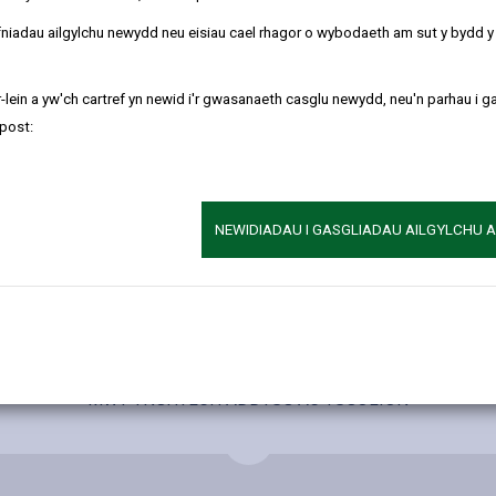
esymol i bob cartref yn Sir Gaerfyrddin. Gall unrhyw blentyn sydd yn 
refniadau ailgylchu newydd neu eisiau cael rhagor o wybodaeth am sut y bydd 
l pynciau unigol mewn addysg cyfrwng Cymraeg. Defnyddir y Gymraeg h
 person ifanc yn cael ei gynnal a’i ddatblygu drwy gydol ei addysg.
-lein a yw'ch cartref yn newid i'r gwasanaeth casglu newydd, neu'n parhau i g
post:
 yn y cynradd i barhau gyda’r rhaglen hon yn yr uwchradd er mwyn idd
wybr y dylai eich plentyn ddilyn o’r cynradd i’r uwchradd o safbwynt 
gau cymdeithasol ayb, bydd sgiliau Cymraeg bobl ifanc yn cael eu hat
NEWIDIADAU I GASGLIADAU AILGYLCHU 
 da i roi’r cyfle iddynt i ddefnyddio Cymraeg gartref, yn eu gweithga
ynt barhau i gymryd mantais o gyfleoedd cyfrwng Cymraeg ar ôl gada
u pellach drwy’r naill iaith neu’r llall mewn unrhyw bwnc.
MWY YNGHYLCH ADDYSG AC YSGOLION