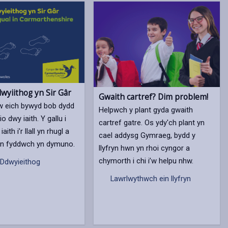
wyiithog yn Sir Gâr
Gwaith cartref? Dim problem!
fyw eich bywyd bob dydd
Helpwch y plant gyda gwaith
o dwy iaith. Y gallu i
cartref gatre. Os ydy'ch plant yn
aith i’r llall yn rhugl a
cael addysg Gymraeg, bydd y
an fyddwch yn dymuno.
llyfryn hwn yn rhoi cyngor a
chymorth i chi i’w helpu nhw.
Ddwyieithog
Lawrlwythwch ein llyfryn