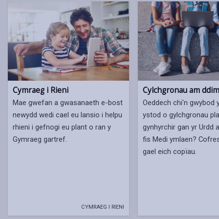
Cymraeg i Rieni
Cylchgronau am ddi
Mae gwefan a gwasanaeth e-bost
Oeddech chi'n gwybod y
newydd wedi cael eu lansio i helpu
ystod o gylchgronau pla
rhieni i gefnogi eu plant o ran y
gynhyrchir gan yr Urdd
Gymraeg gartref.
fis Medi ymlaen? Cofres
gael eich copïau.
CYMRAEG I RIENI