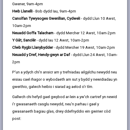
Canolfan Hamdden, Heol Llanelli, Trimsaran, SA17
Gwener, 9am-4pm
4AA
Hwb Llanelli
- Bob dydd Iau, 9am-4pm
Canolfan Tywysoges Gwenllian, Cydweli
- dydd Llun 10 Awst,
10am-2pm
Neuadd Goffa Talacharn
- dydd Mercher 12 Awst, 10am-2pm
Amserau Agor
Y Gât, Sanclêr
- dydd Iau 12 Awst, 10am-2pm
Clwb Rygbi Llanybydder
- dydd Mercher 19 Awst, 10am-2pm
Dydd
Amserau Agor
Neuadd y Dref, Hendy-gwyn ar Daf
- dydd Llun 24 Awst, 10am-
Dydd Llun
17:00 - 19:30
2pm
Dydd Mawrth
Ar gau
P'un a ydych chi'n ansicr am y trefniadau ailgylchu newydd neu
eisiau cael rhagor o wybodaeth am sut y bydd y newidiadau yn
Dydd Mercher
Ar gau
gweithio, galwch heibio i siarad ag aelod o'r tîm.
Dydd Iau
Ar gau
Gallwch chi hefyd gael gwybod ar-lein a yw'ch cartref yn newid
Dydd Gwener
Ar gau
i'r gwasanaeth casglu newydd, neu'n parhau i gael y
gwasanaeth bagiau glas, drwy ddefnyddio ein gwiriwr côd
Dydd Sadwrn
Ar gau
post:
Dydd Sul
Ar gau