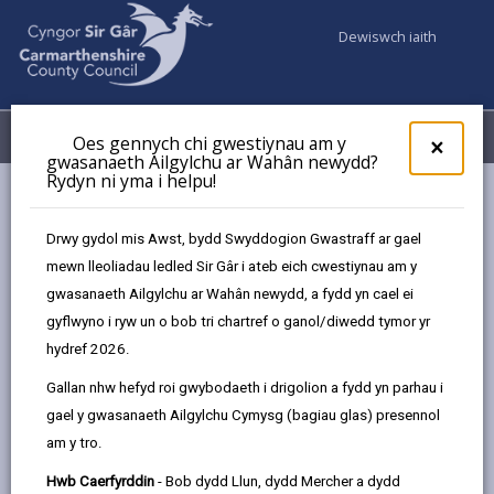
Dewiswch iaith
Fy Nghyfrifon
Dewislen
Oes gennych chi gwestiynau am y
×
gwasanaeth Ailgylchu ar Wahân newydd?
Rydyn ni yma i helpu!
Gwasanaethaur Cyngor
Addysg ac Ysgolion
Cymorth ieuenctid
Clwb Ieuenctid Trimsaran
Drwy gydol mis Awst, bydd Swyddogion Gwastraff ar gael
mewn lleoliadau ledled Sir Gâr i ateb eich cwestiynau am y
gwasanaeth Ailgylchu ar Wahân newydd, a fydd yn cael ei
gyflwyno i ryw un o bob tri chartref o ganol/diwedd tymor yr
hydref 2026.
Dewiswch eich clwb
Gallan nhw hefyd roi gwybodaeth i drigolion a fydd yn parhau i
gael y gwasanaeth Ailgylchu Cymysg (bagiau glas) presennol
am y tro.
Clwb Ieuenctid Trimsaran
Hwb Caerfyrddin
- Bob dydd Llun, dydd Mercher a dydd