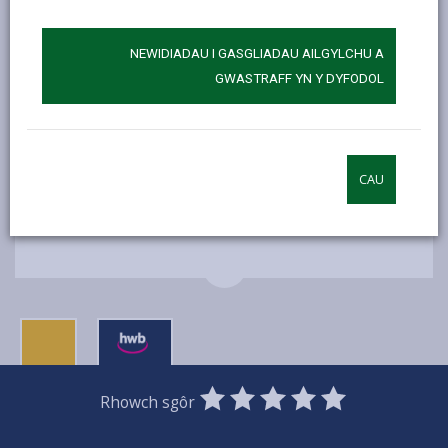
Gwybodaeth Ychwanegol
NEWIDIADAU I GASGLIADAU AILGYLCHU A
Cysylltwr:
Matthew Morgan
GWASTRAFF YN Y DYFODOL
E-bost:
matmorgan@sirgar.gov.uk
CAU
MWY YNGHYLCH ADDYSG AC YSGOLION
0
1
2
3
4
5
Rhowch sgôr
Stars
SUBMIT
Star
Stars
Stars
Stars
Stars
RATING