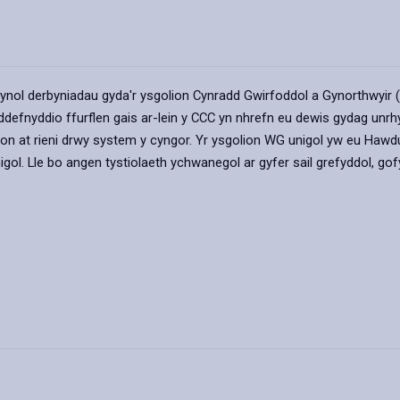
lynol derbyniadau gyda'r ysgolion Cynradd Gwirfoddol a Gynorthwyir (
n ddefnyddio ffurflen gais ar-lein y CCC yn nhrefn eu dewis gydag un
fon at rieni drwy system y cyngor. Yr ysgolion WG unigol yw eu Haw
igol. Lle bo angen tystiolaeth ychwanegol ar gyfer sail grefyddol, gofy