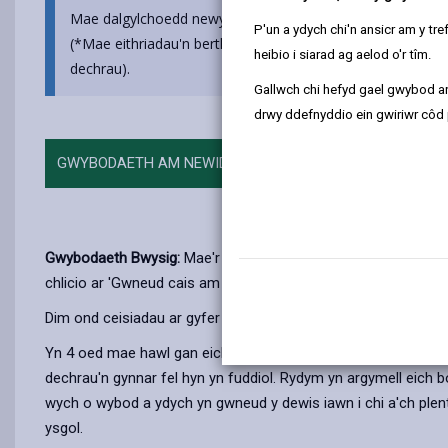
Mae dalgylchoedd newydd yn dod i rym i blant sy'n dechr
P'un a ydych chi'n ansicr am y t
(*Mae eithriadau'n berthnasol ar gyfer rhai disgyblion me
heibio i siarad ag aelod o'r tîm.
dechrau).
Gallwch chi hefyd gael gwybod ar
drwy ddefnyddio ein gwiriwr côd 
GWYBODAETH AM NEWIDIADAU I DDALGYLCHOEDD
Gwybodaeth Bwysig:
Mae'r dudalen hon ar gyfer ceisiadau a
chlicio ar 'Gwneud cais am le rhan-amser mewn meithrinfa (3 
Dim ond ceisiadau ar gyfer ysgolion yn Sir Gaerfyrddin rydyn 
Yn 4 oed mae hawl gan eich plentyn i fynychu'r ysgol gynradd 
dechrau'n gynnar fel hyn yn fuddiol. Rydym yn argymell eich bo
wych o wybod a ydych yn gwneud y dewis iawn i chi a'ch plenty
ysgol.