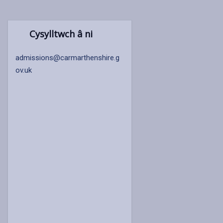
Cysylltwch â ni
admissions@carmarthenshire.g
ov.uk