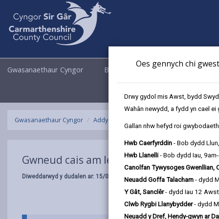
Oes gennych chi gwesti
Gwasanaethaur Cyngor
Busnes
Cyngor a Democrati
Drwy gydol mis Awst, bydd Swyddo
Wahân newydd, a fydd yn cael ei 
Gwasanaethaur Cyngor
Addysg ac Ysgolion
Derbyn i Ysgolion a
Gallan nhw hefyd roi gwybodaeth 
Hwb Caerfyrddin
- Bob dydd Llun
Hwb Llanelli
- Bob dydd Iau, 9am
Gwneud cais am le amser llawn mewn ysg
Canolfan Tywysoges Gwenllian, 
Diweddarwyd y dudalen ar: 15/04/2026
Neuadd Goffa Talacharn
- dydd 
Y Gât, Sanclêr
- dydd Iau 12 Aws
Clwb Rygbi Llanybydder
- dydd M
Neuadd y Dref, Hendy-gwyn ar Da