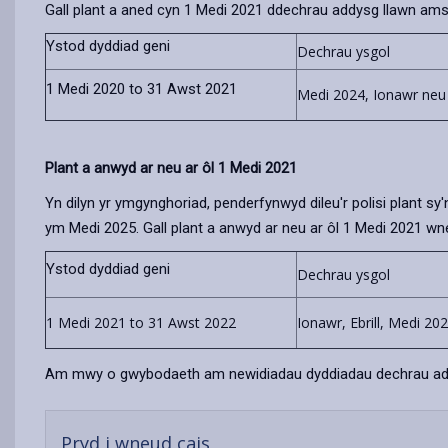
Gall plant a aned cyn 1 Medi 2021 ddechrau addysg llawn ams
Ystod dyddiad geni
Dechrau ysgol
1 Medi 2020 to 31 Awst 2021
Medi 2024, Ionawr neu 
Plant a anwyd ar neu ar ôl 1 Medi 2021
Yn dilyn yr ymgynghoriad, penderfynwyd dileu'r polisi plant s
ym Medi 2025. Gall plant a anwyd ar neu ar ôl 1 Medi 2021 w
Ystod dyddiad geni
Dechrau ysgol
1 Medi 2021 to 31 Awst 2022
Ionawr, Ebrill, Medi 20
Am mwy o gwybodaeth am newidiadau dyddiadau dechrau ad
-
Pryd i wneud cais