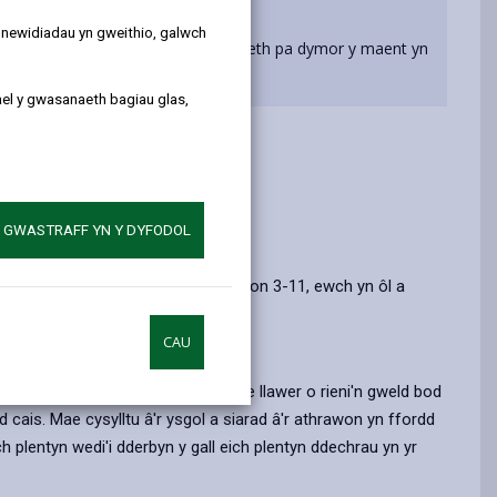
by
on
on
Linked
email
Facebook,
X
In,
y newidiadau yn gweithio, galwch
'n cael eu prosesu fel un grŵp ni waeth pa dymor y maent yn
opens
(Twitter),
opens
in
opens
in
ael y gwasanaeth bagiau glas,
a
in
a
new
a
new
tab
new
tab
tab
A GWASTRAFF YN Y DYFODOL
han-amser (3 oed) yn un o'n hysgolion 3-11, ewch yn ôl a
CAU
ysylltwch â nhw'n uniongyrchol.
 ysgol nes eu bod yn 5 oed, ond mae llawer o rieni'n gweld bod
 cais. Mae cysylltu â'r ysgol a siarad â'r athrawon yn ffordd
plentyn wedi'i dderbyn y gall eich plentyn ddechrau yn yr