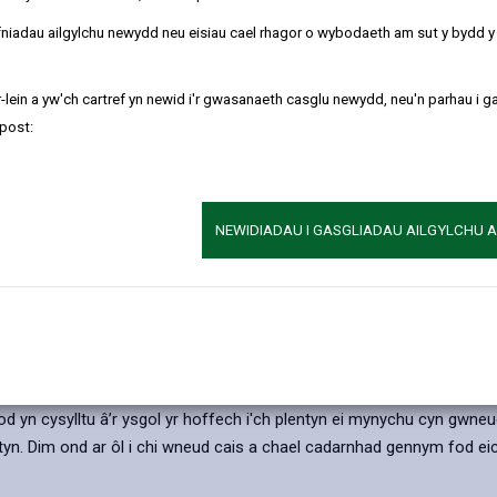
au o 1 Medi 2027* ymlaen.
refniadau ailgylchu newydd neu eisiau cael rhagor o wybodaeth am sut y bydd 
ithrin rhan-amser a disgyblion cynradd amser llawn, gan fod ceisiadau
-lein a yw'ch cartref yn newid i'r gwasanaeth casglu newydd, neu'n parhau i g
post:
NEWIDIADAU I GASGLIADAU AILGYLCHU 
mser llawn mewn
ysgol gynradd
(4 oed) yn unig. I wneud cais am le r
oed)'. Darllenwch y wybodaeth ganlynol cyn dechrau ar eich cais.
ni’n eu derbyn ac os ydych yn gwneud cais am ysgol mewn sir arall, c
yn amser llawn. Fodd bynnag, nid oes rhaid i chi anfon eich plant i'r
d yn cysylltu â’r ysgol yr hoffech i'ch plentyn ei mynychu cyn gwneud
n. Dim ond ar ôl i chi wneud cais a chael cadarnhad gennym fod eich 