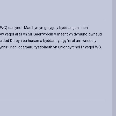
WG) canlynol. Mae hyn yn golygu y bydd angen i rieni
rhyw ysgol arall yn Sir Gaerfyrddin y maent yn dymuno gwneud
durdod Derbyn eu hunain a byddant yn gyfrifol am wneud y
nnir i rieni ddarparu tystiolaeth yn uniongyrchol i'r ysgol WG.