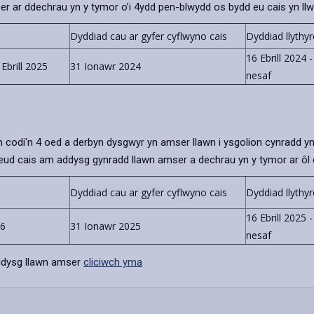
er ar ddechrau yn y tymor o’i 4ydd pen-blwydd os bydd eu cais yn ll
Dyddiad cau ar gyfer cyflwyno cais
Dyddiad llythyr
16 Ebrill 2024 
Ebrill 2025
31 Ionawr 2024
nesaf
y'n codi'n 4 oed a derbyn dysgwyr yn amser llawn i ysgolion cynradd y
neud cais am addysg gynradd llawn amser a dechrau yn y tymor ar ôl
Dyddiad cau ar gyfer cyflwyno cais
Dyddiad llythyr
16 Ebrill 2025 
26
31 Ionawr 2025
nesaf
dysg llawn amser
cliciwch yma