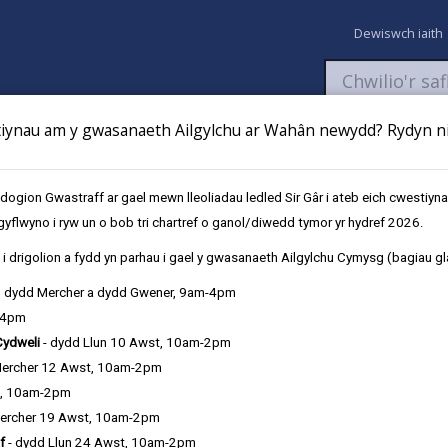
Dewiswch iaith
ynau am y gwasanaeth Ailgylchu ar Wahân newydd? Rydyn ni 
aeth
Newyddion
Fy Nghyfrifon
Talu
Cyflwyno cais
gion Gwastraff ar gael mewn lleoliadau ledled Sir Gâr i ateb eich cwestiyn
gyflwyno i ryw un o bob tri chartref o ganol/diwedd tymor yr hydref 2026.
 Newid Ysgol
Gwneud cais am le amser llawn mewn ysgol gynradd (4 oed)
i drigolion a fydd yn parhau i gael y gwasanaeth Ailgylchu Cymysg (bagiau gl
, dydd Mercher a dydd Gwener, 9am-4pm
-4pm
ol gynradd (4 oed)
Cydweli
- dydd Llun 10 Awst, 10am-2pm
Mercher 12 Awst, 10am-2pm
t, 10am-2pm
ercher 19 Awst, 10am-2pm
f
- dydd Llun 24 Awst, 10am-2pm