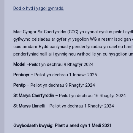
Dod o hyd i ysgol gynradd.
Mae Cyngor Sir Caerfyrddin (CCC) yn cynnal cynllun peilot cyd
gyflwyno ceisiadau ar gyfer yr ysgolion WG a restrir isod ga
cais amdani. Bydd canlyniad y penderfyniadau yn cael eu han
penderfyniad naill ai i gynnig neu wrthod lle yn eu hysgolion un
Model
–Peilot yn dechrau 9 Rhagfyr 2024
Penboyr
– Peilot yn dechrau 1 Ionawr 2025
Pentip
– Peilot yn dechrau 9 Rhagfyr 2024
St Marys Caerfyrddin
– Peilot yn dechrau 16 Rhagfyr 2024
St Marys Llanelli
– Peilot yn dechrau 1 Rhagfyr 2024
Gwybodaeth bwysig: Plant a aned cyn 1 Medi 2021