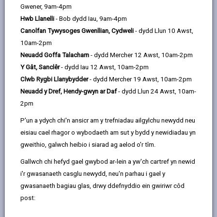
email
Facebook,
X
In,
Gwener, 9am-4pm
golygu bod ganddynt broblemau sylweddol gyda
opens
(Twitter),
opens
Hwb Llanelli
- Bob dydd Iau, 9am-4pm
deallusrwydd a gwybyddiaeth. Efallai y bydd angen
in
opens
in
Canolfan Tywysoges Gwenllian, Cydweli
- dydd Llun 10 Awst,
llawer o gymorth arnynt gyda phob rhan o'u bywydau,
a
in
a
10am-2pm
gan gynnwys yr ysgol. Yn ogystal, gallent gael
new
a
new
Neuadd Goffa Talacharn
- dydd Mercher 12 Awst, 10am-2pm
anawsterau gyda symudedd, cydsymud a chyfathrebu.
tab
new
tab
Y Gât, Sanclêr
- dydd Iau 12 Awst, 10am-2pm
Efallai y bydd gan rai plant anableddau synhwyraidd
tab
Clwb Rygbi Llanybydder
- dydd Mercher 19 Awst, 10am-2pm
neu gorfforol, anghenion iechyd cymhleth neu
Neuadd y Dref, Hendy-gwyn ar Daf
- dydd Llun 24 Awst, 10am-
broblemau gydag iechyd meddwl.
2pm
Mae angen i blant ag anawsterau dysgu difrifol neu
P'un a ydych chi'n ansicr am y trefniadau ailgylchu newydd neu
ddwys ac amryfal brofi dysgu ar lefel briodol ar eu
eisiau cael rhagor o wybodaeth am sut y bydd y newidiadau yn
cyfer. Mae angen digon o gyfleoedd arnynt i ailadrodd
gweithio, galwch heibio i siarad ag aelod o'r tîm.
profiadau sy'n canolbwyntio ar ddatblygu eu sgiliau
cyfathrebu, eu sgiliau synhwyraidd, eu datblygiad
Gallwch chi hefyd gael gwybod ar-lein a yw'ch cartref yn newid
corfforol ac ystyried eu hanghenion iechyd corfforol a
i'r gwasanaeth casglu newydd, neu'n parhau i gael y
meddyliol cymhleth.
gwasanaeth bagiau glas, drwy ddefnyddio ein gwiriwr côd
Sut bydd yr ysgol yn helpu?
post:
Bydd plant ag anawsterau dysgu difrifol fel arfer yn