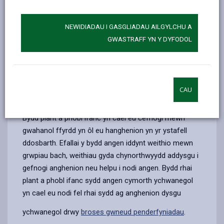
mynd i ysgol arbennig neu leoliad arbenigol. Dylent
wneud cynnydd yn yr ysgol. Bydd ganddynt Gynllun
NEWIDIADAU I GASGLIADAU AILGYLCHU A
Datblygu Unigol, sy'n nodi eu deilliannau a sut y caiff y
GWASTRAFF YN Y DYFODOL
rhain eu cyrraedd.
Dylai rhieni a gofalwyr fod yn rhan o'r gwaith o
gynllunio a diwallu anghenion y plentyn. Dylid adolygu
cynlluniau'n rheolaidd – o leiaf unwaith y flwyddyn, er y
CAU
bydd cynnydd yn cael ei fonitro'n barhaus.
Bydd plant a phobl ifanc yn cael eu cefnogi mewn
gwahanol ffyrdd yn ôl eu hanghenion yn yr ystafell
ddosbarth. Efallai y bydd angen iddynt weithio mewn
grwpiau bach, weithiau gyda chynorthwyydd addysgu i
gefnogi anghenion neu helpu i nodi angen. Bydd rhai
plant a phobl ifanc sydd angen cymorth ychwanegol
yn cael eu nodi fel rhai sydd ag anghenion dysgu
ychwanegol drwy
broses gwneud penderfyniadau
.