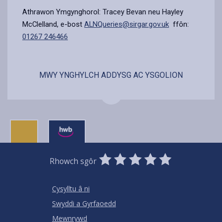
Athrawon Ymgynghorol: Tracey Bevan neu Hayley
McClelland, e-bost
ALNQueries@sirgar.gov.uk
ffôn:
01267 246466
MWY YNGHYLCH ADDYSG AC YSGOLION
0
1
2
3
4
5
Rhowch sgôr
Stars
SUBMIT
Star
Stars
Stars
Stars
Stars
RATING
Cysylltu â ni
Swyddi a Gyrfaoedd
Mewnrywd