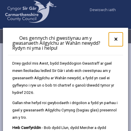
Dewiswch iaith
Fy Nghyfrifon
Dewislen
Oes gennych chi gwestiynau am y
×
gwasanaeth Ailgylchu ar Wahân newydd?
Rydyn ni yma i helpu!
Gwasanaethaur Cyngor
Addysg ac Ysgolion
Anghenion Dysgu Ychwanegol
Anawsterau Dysgu Difrifol
Drwy gydol mis Awst, bydd Swyddogion Gwastraff ar gael
mewn lleoliadau ledled Sir Gâr i ateb eich cwestiynau am y
gwasanaeth Ailgylchu ar Wahân newydd, a fydd yn cael ei
Anawsterau Dysgu Difrifol
gyflwyno i ryw un o bob tri chartref o ganol/diwedd tymor yr
hydref 2026.
Diweddarwyd y dudalen ar: 25/11/2025
Gallan nhw hefyd roi gwybodaeth i drigolion a fydd yn parhau i
share
share
share
share
gael y gwasanaeth Ailgylchu Cymysg (bagiau glas) presennol
this
this
this
this
am y tro.
page
page
page
on
by
on
on
Linked
Hwb Caerfyrddin
- Bob dydd Llun, dydd Mercher a dydd
Mae gan rai plant anawsterau dysgu difrifol, sy'n