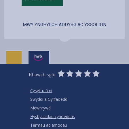
MWY YNGHYLCH ADDYSG AC YSGOLION
0
1
2
3
4
5
Rhowch sgôr
Stars
SUBMIT
Star
Stars
Stars
Stars
Stars
RATING
Cysylltu â ni
Swyddi a Gyrfaoedd
Mewnrywd
Hysbysiadau cyhoeddus
Termau ac amodau