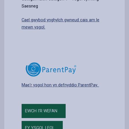
Saesneg
Cael gwybod ynghylch gwneud cais am le
mewn ysgol.
Mae'r ysgol hon yn defnyddio ParentPay.
EWCH I'R WEFAN
FY YSGOL LEOL