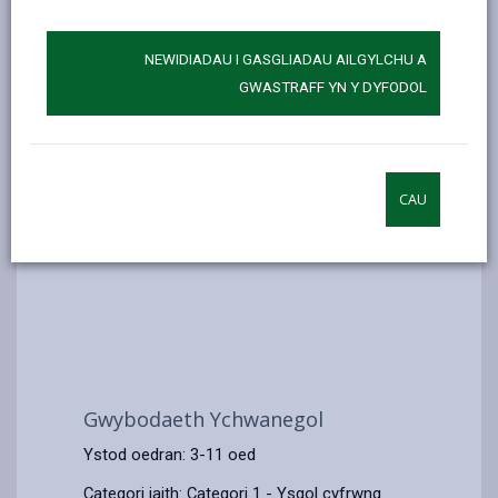
NEWIDIADAU I GASGLIADAU AILGYLCHU A
GWASTRAFF YN Y DYFODOL
CAU
Gwybodaeth Ychwanegol
Ystod oedran: 3-11 oed
Categori iaith: Categori 1 - Ysgol cyfrwng