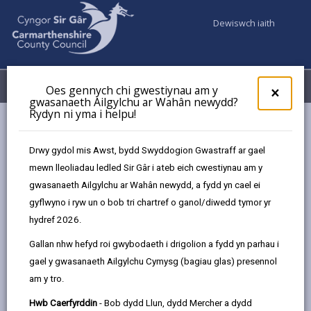
Dewiswch iaith
Fy Nghyfrifon
Dewislen
Oes gennych chi gwestiynau am y
×
gwasanaeth Ailgylchu ar Wahân newydd?
Rydyn ni yma i helpu!
Gwasanaethaur Cyngor
Addysg ac Ysgolion
Dod o hyd i ysgol
Bynea
Drwy gydol mis Awst, bydd Swyddogion Gwastraff ar gael
mewn lleoliadau ledled Sir Gâr i ateb eich cwestiynau am y
gwasanaeth Ailgylchu ar Wahân newydd, a fydd yn cael ei
gyflwyno i ryw un o bob tri chartref o ganol/diwedd tymor yr
hydref 2026.
Math o ysgol
Gallan nhw hefyd roi gwybodaeth i drigolion a fydd yn parhau i
gael y gwasanaeth Ailgylchu Cymysg (bagiau glas) presennol
Ystod oedran
am y tro.
Hwb Caerfyrddin
- Bob dydd Llun, dydd Mercher a dydd