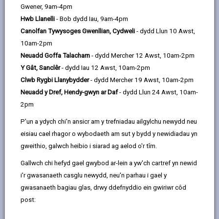
Dewis iaith
Gwener, 9am-4pm
Hwb Llanelli
- Bob dydd Iau, 9am-4pm
Canolfan Tywysoges Gwenllian, Cydweli
- dydd Llun 10 Awst,
DALGYLCHOEDD
(YN AGOR MEWN TAB
10am-2pm
NEWYDD )
Neuadd Goffa Talacharn
- dydd Mercher 12 Awst, 10am-2pm
Y Gât, Sanclêr
- dydd Iau 12 Awst, 10am-2pm
Clwb Rygbi Llanybydder
- dydd Mercher 19 Awst, 10am-2pm
Bynea
Neuadd y Dref, Hendy-gwyn ar Daf
- dydd Llun 24 Awst, 10am-
Saron Road, Bynea, Llanelli. SA14 9LT
2pm
01554 750329
P'un a ydych chi'n ansicr am y trefniadau ailgylchu newydd neu
admin@bynea.ysgolccc.cymru
eisiau cael rhagor o wybodaeth am sut y bydd y newidiadau yn
gweithio, galwch heibio i siarad ag aelod o'r tîm.
sut i ddod o hyd i ni
Gallwch chi hefyd gael gwybod ar-lein a yw'ch cartref yn newid
i'r gwasanaeth casglu newydd, neu'n parhau i gael y
gwasanaeth bagiau glas, drwy ddefnyddio ein gwiriwr côd
post: