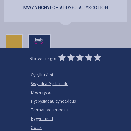
MWY YNGHYLCH ADDYSG AC YSGOLION
0
1
2
3
4
5
Rhowch sgôr
Stars
SUBMIT
Star
Stars
Stars
Stars
Stars
RATING
Cysylltu â ni
Swyddi a Gyrfaoedd
Mewnrywd
Hysbysiadau cyhoeddus
Termau ac amodau
Hygyrchedd
Cwcis