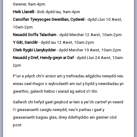
Dewis iaith
Gwener, 9am-4pm
Hwb Llanelli
- Bob dydd Iau, 9am-4pm
Canolfan Tywysoges Gwenllian, Cydweli
- dydd Llun 10 Awst,
DALGYLCHOEDD
(YN AGOR MEWN TAB
10am-2pm
NEWYDD )
Neuadd Goffa Talacharn
- dydd Mercher 12 Awst, 10am-2pm
Y Gât, Sanclêr
- dydd Iau 12 Awst, 10am-2pm
Clwb Rygbi Llanybydder
- dydd Mercher 19 Awst, 10am-2pm
Stebonheath
Neuadd y Dref, Hendy-gwyn ar Daf
- dydd Llun 24 Awst, 10am-
Marble Hall Road, Llanelli. SA15 1NB
2pm
01554 758603
P'un a ydych chi'n ansicr am y trefniadau ailgylchu newydd neu
admin@stebonheath.ysgolccc.cymru
eisiau cael rhagor o wybodaeth am sut y bydd y newidiadau yn
gweithio, galwch heibio i siarad ag aelod o'r tîm.
sut i ddod o hyd i ni
Gallwch chi hefyd gael gwybod ar-lein a yw'ch cartref yn newid
i'r gwasanaeth casglu newydd, neu'n parhau i gael y
gwasanaeth bagiau glas, drwy ddefnyddio ein gwiriwr côd
post: