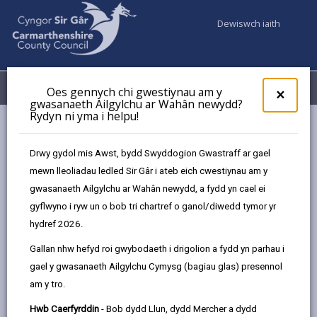
Dewiswch iaith
Fy Nghyfrifon
Dewislen
Oes gennych chi gwestiynau am y
×
gwasanaeth Ailgylchu ar Wahân newydd?
Rydyn ni yma i helpu!
Gwasanaethaur Cyngor
Addysg ac Ysgolion
Dod o hyd i ysgol
Stebonheath
Drwy gydol mis Awst, bydd Swyddogion Gwastraff ar gael
mewn lleoliadau ledled Sir Gâr i ateb eich cwestiynau am y
gwasanaeth Ailgylchu ar Wahân newydd, a fydd yn cael ei
gyflwyno i ryw un o bob tri chartref o ganol/diwedd tymor yr
hydref 2026.
Math o ysgol
Gallan nhw hefyd roi gwybodaeth i drigolion a fydd yn parhau i
gael y gwasanaeth Ailgylchu Cymysg (bagiau glas) presennol
Ystod oedran
am y tro.
Hwb Caerfyrddin
- Bob dydd Llun, dydd Mercher a dydd