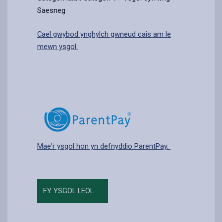
Saesneg
Cael gwybod ynghylch gwneud cais am le
mewn ysgol.
Mae'r ysgol hon yn defnyddio ParentPay.
FY YSGOL LEOL