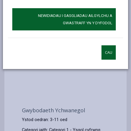
NEWIDIADAU I GASGLIADAU AILGYLCHU A
GWASTRAFF YN Y DYFODOL
CAU
Gwybodaeth Ychwanegol
Ystod oedran: 3-11 oed
Categori iaith: Categori 1 - Ysgol cyfrwng