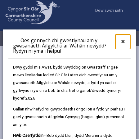
Dewiswch iaith
Fy Nghyfrifon
Dewislen
Oes gennych chi gwestiynau am y
×
gwasanaeth Ailgylchu ar Wahân newydd?
Rydyn ni yma i helpu!
Gwasanaethaur Cyngor
Addysg ac Ysgolion
Rhaglen Moderneiddio Addysg Sir Gâr
Drwy gydol mis Awst, bydd Swyddogion Gwastraff ar gael
Buddsoddiad Ysgolion Cynradd
Ysgol Gymraeg Brynsierfel
mewn lleoliadau ledled Sir Gâr i ateb eich cwestiynau am y
gwasanaeth Ailgylchu ar Wahân newydd, a fydd yn cael ei
gyflwyno i ryw un o bob tri chartref o ganol/diwedd tymor yr
hydref 2026.
Ysgol Gymraeg Brynsierfel
Gallan nhw hefyd roi gwybodaeth i drigolion a fydd yn parhau i
Brynsierfel, Llanelli, SA14 9HD
gael y gwasanaeth Ailgylchu Cymysg (bagiau glas) presennol
01554 758582
am y tro.
admin@brynsierfel.ysgolccc.org.uk
Hwb Caerfyrddin
- Bob dydd Llun, dydd Mercher a dydd