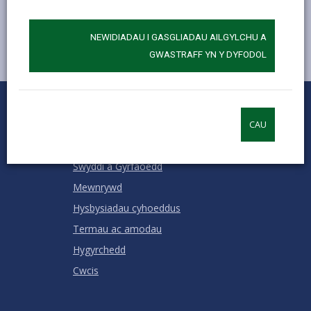
NEWIDIADAU I GASGLIADAU AILGYLCHU A
GWASTRAFF YN Y DYFODOL
0
1
2
3
4
5
Rhowch sgôr
Stars
SUBMIT
Star
Stars
Stars
Stars
Stars
CAU
RATING
Cysylltu â ni
Swyddi a Gyrfaoedd
Mewnrywd
Hysbysiadau cyhoeddus
Termau ac amodau
Hygyrchedd
Cwcis