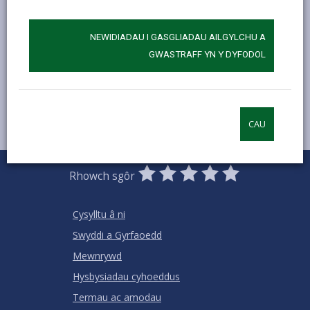
9 Gorffennaf 2018
NEWIDIADAU I GASGLIADAU AILGYLCHU A
MWY YNGHYLCH ADDYSG AC YSGOLION
GWASTRAFF YN Y DYFODOL
CAU
0
1
2
3
4
5
Rhowch sgôr
Stars
SUBMIT
Star
Stars
Stars
Stars
Stars
RATING
Cysylltu â ni
Swyddi a Gyrfaoedd
Mewnrywd
Hysbysiadau cyhoeddus
Termau ac amodau