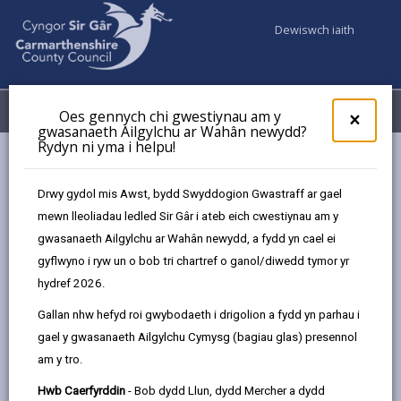
Dewiswch iaith
Fy Nghyfrifon
Dewislen
Oes gennych chi gwestiynau am y
×
gwasanaeth Ailgylchu ar Wahân newydd?
Rydyn ni yma i helpu!
Gwasanaethaur Cyngor
Addysg ac Ysgolion
Rhaglen Moderneiddio Addysg Sir Gâr
Drwy gydol mis Awst, bydd Swyddogion Gwastraff ar gael
Buddsoddiad Ysgolion Cynradd
mewn lleoliadau ledled Sir Gâr i ateb eich cwestiynau am y
Ysgol Gymraeg Parc y Tywyn
gwasanaeth Ailgylchu ar Wahân newydd, a fydd yn cael ei
gyflwyno i ryw un o bob tri chartref o ganol/diwedd tymor yr
hydref 2026.
Ysgol Gymraeg Parc y Tywyn
Gallan nhw hefyd roi gwybodaeth i drigolion a fydd yn parhau i
gael y gwasanaeth Ailgylchu Cymysg (bagiau glas) presennol
Heol y Bardd, Porth Tywyn, SA16 0NL
am y tro.
01554 832101
admin@parcytywyn.ysgolccc.org.uk
Hwb Caerfyrddin
- Bob dydd Llun, dydd Mercher a dydd