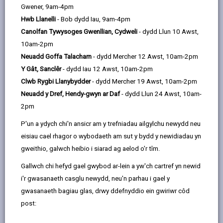
Gwener, 9am-4pm
Hwb Llanelli
- Bob dydd Iau, 9am-4pm
Canolfan Tywysoges Gwenllian, Cydweli
- dydd Llun 10 Awst,
Golwg ar y Prosiect
10am-2pm
Roedd y prosiect hwn yn cynnwys ysgol
Neuadd Goffa Talacharn
- dydd Mercher 12 Awst, 10am-2pm
gynradd newydd gyda 315 o leoedd i
Y Gât, Sanclêr
- dydd Iau 12 Awst, 10am-2pm
ddisgyblion cynradd a 45 o leoedd meithrin.
Clwb Rygbi Llanybydder
- dydd Mercher 19 Awst, 10am-2pm
Codwyd adeilad newydd yr ysgol ar dir ger
Neuadd y Dref, Hendy-gwyn ar Daf
- dydd Llun 24 Awst, 10am-
safle presennol yr ysgol, gan ddarparu
2pm
cyfleusterau ac ystafelloedd o'r radd flaenaf i
P'un a ydych chi'n ansicr am y trefniadau ailgylchu newydd neu
ddisgyblion a staff. Roedd y prosiect hefyd
eisiau cael rhagor o wybodaeth am sut y bydd y newidiadau yn
yn cynnwys dilyn proses statudol i gyflwyno
gweithio, galwch heibio i siarad ag aelod o'r tîm.
meithrinfa gan yr awdurdod lleol yn yr ysgol.
Gallwch chi hefyd gael gwybod ar-lein a yw'ch cartref yn newid
Contractiwr
i'r gwasanaeth casglu newydd, neu'n parhau i gael y
Dawnus Construction Ltd
gwasanaeth bagiau glas, drwy ddefnyddio ein gwiriwr côd
post:
Dyddiad Symud