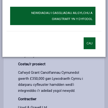
Cymru.
NEWIDIADAU I GASGLIADAU AILGYLCHU A
Mae'r Grant Canolfannau Cymunedol wedi
GWASTRAFF YN Y DYFODOL
darparu cyfleuster hamdden sy'n defnyddio 3
o'r ystafelloedd sydd wedi'u cynnwys yn
adeilad newydd yr ysgol i weithio ochr yn
ochr â'r pwll nofio presennol sydd wedi'i leoli
CAU
gerllaw'r ysgol, gan ddarparu cyfleuster
hamdden ardderchog ar gyfer cymuned
Llanymddyfri.
Costau'r prosiect
Cafwyd Grant Canolfannau Cymunedol
gwerth £350,000 gan Lywodraeth Cymru i
ddarparu cyfleuster hamdden wedi'i
integreiddio i'r adeilad ysgol newydd.
Contractiwr
Lloyd & Gravell Ltd