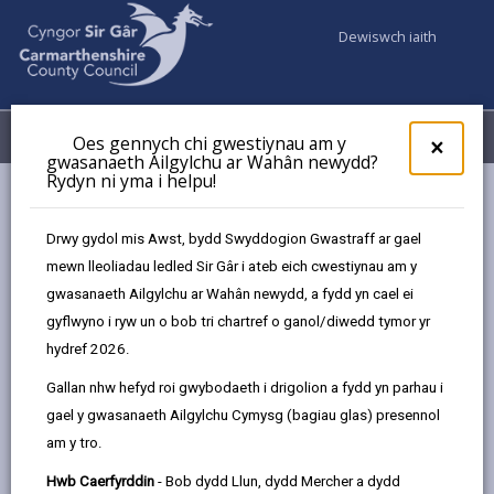
Dewiswch iaith
Fy Nghyfrifon
Dewislen
Oes gennych chi gwestiynau am y
×
gwasanaeth Ailgylchu ar Wahân newydd?
Rydyn ni yma i helpu!
Gwasanaethaur Cyngor
Addysg ac Ysgolion
Rhaglen Moderneiddio Addysg Sir Gâr
Drwy gydol mis Awst, bydd Swyddogion Gwastraff ar gael
Grantiau Ffocws Llywodraeth Cymru
Grant Hwb Cymunedol
mewn lleoliadau ledled Sir Gâr i ateb eich cwestiynau am y
gwasanaeth Ailgylchu ar Wahân newydd, a fydd yn cael ei
gyflwyno i ryw un o bob tri chartref o ganol/diwedd tymor yr
hydref 2026.
Ysgol Rhys Prichard
Gallan nhw hefyd roi gwybodaeth i drigolion a fydd yn parhau i
Ysgol Rhys Prichard, Cilycwm Road, Llandovery,
SA20 0DY
gael y gwasanaeth Ailgylchu Cymysg (bagiau glas) presennol
am y tro.
01550 720736
admin@rhys.ysgol.ccc.cymru
Hwb Caerfyrddin
- Bob dydd Llun, dydd Mercher a dydd