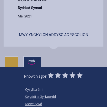
Dyddiad Symud
Mai 2021
MWY YNGHYLCH ADDYSG AC YSGOLION
0
1
2
3
4
5
Rhowch sgôr
Stars
SUBMIT
Star
Stars
Stars
Stars
Stars
RATING
Cysylltu â ni
Swyddi a Gyrfaoedd
Mewnrywd