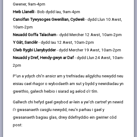
Gwener, 9am-4pm
Hwb Llanelli
- Bob dydd Iau, 9am-4pm
Golwg ar y Prosiect
Canolfan Tywysoges Gwenllian, Cydweli
- dydd Llun 10 Awst,
Mae'r Grant Canolfannau Cymunedol yn
10am-2pm
fenter newydd gan Lywodraeth Cymru a
Neuadd Goffa Talacharn
- dydd Mercher 12 Awst, 10am-2pm
lansiwyd yn 2019. Prif ddiben y Grant
Y Gât, Sanclêr
- dydd Iau 12 Awst, 10am-2pm
Canolfannau Cymunedol yw defnyddio
Clwb Rygbi Llanybydder
- dydd Mercher 19 Awst, 10am-2pm
buddsoddiad cyfalaf i hwyluso defnydd
Neuadd y Dref, Hendy-gwyn ar Daf
- dydd Llun 24 Awst, 10am-
cymunedol o asedau addysgol. Gellir
2pm
defnyddio'r grant i addasu asedau at
P'un a ydych chi'n ansicr am y trefniadau ailgylchu newydd neu
ddefnydd ehangach y gymuned, darparu
eisiau cael rhagor o wybodaeth am sut y bydd y newidiadau yn
cyfleusterau arbenigol i ehangu'r defnydd
gweithio, galwch heibio i siarad ag aelod o'r tîm.
posibl o'r ased dan sylw neu greu lle addas i'r
diben ar gyfer y gymuned.
Gallwch chi hefyd gael gwybod ar-lein a yw'ch cartref yn newid
i'r gwasanaeth casglu newydd, neu'n parhau i gael y
Yn dilyn cais llwyddiannus am gyllid, cafodd
gwasanaeth bagiau glas, drwy ddefnyddio ein gwiriwr côd
prosiect ysgol Moderneiddio Addysg Ysgol
post:
Rhys Prichard gyllid grant cymunedol
ychwanegol o £350,000 gan Lywodraeth