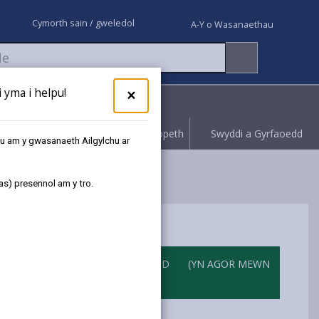
Cymorth sain / gweledol
A-Y o Wasanaethau
yma i helpu!
×
Rhoi gwybod
Hawliwch bopeth
Swyddi a Gyrfaoedd
au am y gwasanaeth Ailgylchu ar
as) presennol am y tro.
DALGYLCHOEDD
(YN AGOR MEWN
TAB NEWYDD )