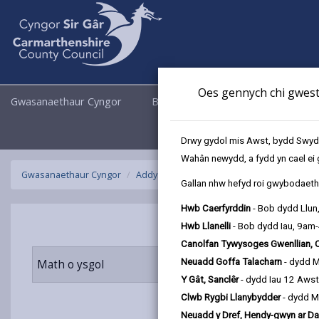
Oes gennych chi gwesti
Gwasanaethaur Cyngor
Busnes
Cyngor a Democrati
Drwy gydol mis Awst, bydd Swyddo
Wahân newydd, a fydd yn cael ei 
Gwasanaethaur Cyngor
Addysg ac Ysgolion
Dod o hyd i ysgol
Gallan nhw hefyd roi gwybodaeth 
Hwb Caerfyrddin
- Bob dydd Llun
Hwb Llanelli
- Bob dydd Iau, 9am
Canolfan Tywysoges Gwenllian, 
Neuadd Goffa Talacharn
- dydd 
Math o ysgol
Ystod oed
Y Gât, Sanclêr
- dydd Iau 12 Aws
Clwb Rygbi Llanybydder
- dydd M
Neuadd y Dref, Hendy-gwyn ar Da