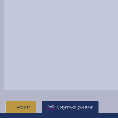
Adborth
Gofynnwch gwestiwn