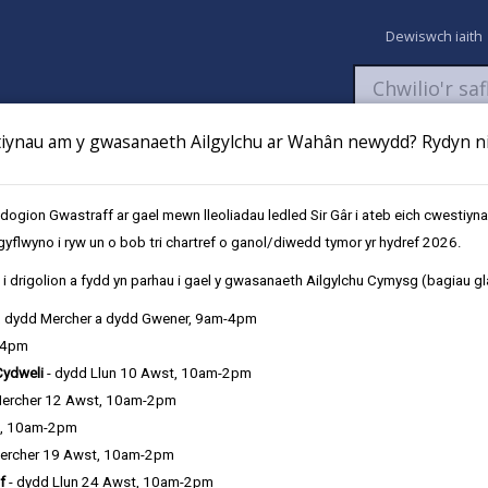
Dewiswch iaith
ynau am y gwasanaeth Ailgylchu ar Wahân newydd? Rydyn ni 
aeth
Newyddion
Fy Nghyfrifon
Talu
Cyflwyno cais
gion Gwastraff ar gael mewn lleoliadau ledled Sir Gâr i ateb eich cwestiyn
gyflwyno i ryw un o bob tri chartref o ganol/diwedd tymor yr hydref 2026.
Frenhines Elisabeth
i drigolion a fydd yn parhau i gael y gwasanaeth Ailgylchu Cymysg (bagiau gl
, dydd Mercher a dydd Gwener, 9am-4pm
-4pm
Cydweli
- dydd Llun 10 Awst, 10am-2pm
Mercher 12 Awst, 10am-2pm
ran
Dewis iaith
t, 10am-2pm
ercher 19 Awst, 10am-2pm
f
- dydd Llun 24 Awst, 10am-2pm