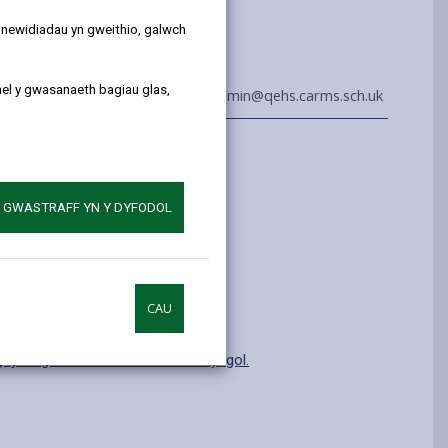
y newidiadau yn gweithio, galwch
ael y gwasanaeth bagiau glas,
01267 245300
admin@qehs.carms.sch.uk
 Ychwanegol
1-18 oed
A GWASTRAFF YN Y DYFODOL
T2 Trawsnewidiol
benigol ar gael.
CAU
hylch gwneud cais am le mewn ysgol.