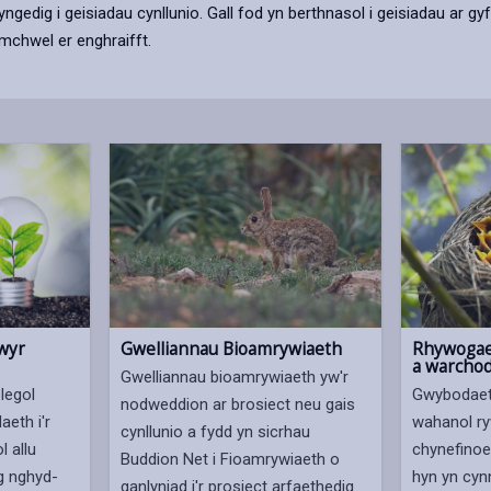
edig i geisiadau cynllunio. Gall fod yn berthnasol i geisiadau ar g
chwel er enghraifft.
wyr
Gwelliannau Bioamrywiaeth
Rhywogae
a warchod
Gwelliannau bioamrywiaeth yw'r
legol
Gwybodaeth
nodweddion ar brosiect neu gais
eth i'r
wahanol r
cynllunio a fydd yn sicrhau
l allu
chynefinoe
Buddion Net i Fioamrywiaeth o
g nghyd-
hyn yn cyn
ganlyniad i'r prosiect arfaethedig