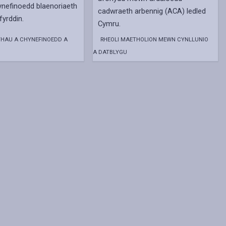
ynefinoedd blaenoriaeth
cadwraeth arbennig (ACA) ledled
fyrddin.
Cymru.
HAU A CHYNEFINOEDD A
RHEOLI MAETHOLION MEWN CYNLLUNIO
A DATBLYGU