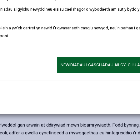
iadau cynllunio. Rhaid i bob
refniadau ailgylchu newydd neu eisiau cael rhagor o wybodaeth am sut y bydd 
B) a rhaid iddo sicrhau bod cyn
Mae Sir Gaerfyrddin yn gartref i
-lein a yw'ch cartref yn newid i'r gwasanaeth casglu newydd, neu'n parhau i g
 ddeddfwriaeth, polisi
post:
NEWIDIADAU I GASGLIADAU AILGYLCHU 
 sylweddol gan arwain at ddirywiad mewn bioamrywiaeth. Fodd bynnag, o
eoli, adfer a gwella cynefinoedd a rhywogaethau eu hintegreiddio i'r d