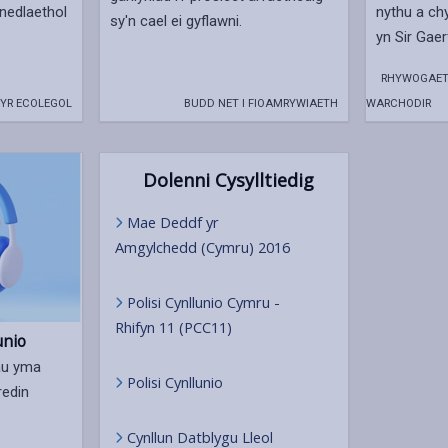
nedlaethol
nythu a ch
sy'n cael ei gyflawni.
yn Sir Gaer
RHYWOGAET
YR ECOLEGOL
BUDD NET I FIOAMRYWIAETH
WARCHODIR
Dolenni Cysylltiedig
Mae Deddf yr
Amgylchedd (Cymru) 2016
Polisi Cynllunio Cymru -
Rhifyn 11 (PCC11)
unio
au yma
Polisi Cynllunio
redin
Cynllun Datblygu Lleol