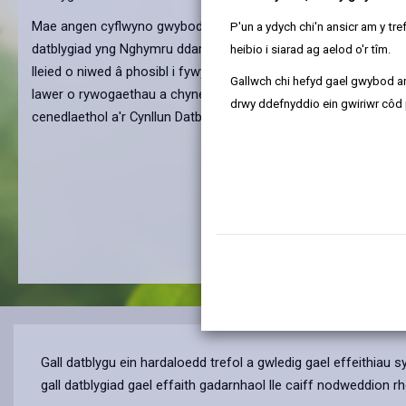
Mae angen cyflwyno gwybodaeth ecolegol ar gyfer llawer o geis
P'un a ydych chi'n ansicr am y t
datblygiad yng Nghymru ddarparu Budd Net i Fioamrywiaeth (NB
heibio i siarad ag aelod o'r tîm.
lleied o niwed â phosibl i fywyd gwyllt a'r amgylchedd naturiol. 
Gallwch chi hefyd gael gwybod ar
lawer o rywogaethau a chynefinoedd sy'n cael eu gwarchod gan
drwy ddefnyddio ein gwiriwr côd 
cenedlaethol a'r Cynllun Datblygu Lleol.
Gall datblygu ein hardaloedd trefol a gwledig gael effeithiau
gall datblygiad gael effaith gadarnhaol lle caiff nodweddion rh