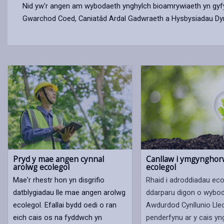
Nid yw'r angen am wybodaeth ynghylch bioamrywiaeth yn gyfyng
Gwarchod Coed, Caniatâd Ardal Gadwraeth a Hysbysiadau Dym
Pryd y mae angen cynnal
Canllaw i ymgynghor
arolwg ecolegol
ecolegol
Mae'r rhestr hon yn disgrifio
Rhaid i adroddiadau eco
datblygiadau lle mae angen arolwg
ddarparu digon o wyboda
ecolegol. Efallai bydd oedi o ran
Awdurdod Cynllunio Lleo
eich cais os na fyddwch yn
penderfynu ar y cais yn