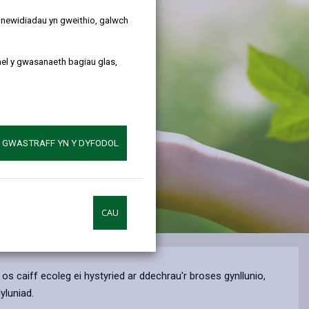
y newidiadau yn gweithio, galwch
ael y gwasanaeth bagiau glas,
A GWASTRAFF YN Y DYFODOL
CAU
s caiff ecoleg ei hystyried ar ddechrau'r broses gynllunio,
yluniad.