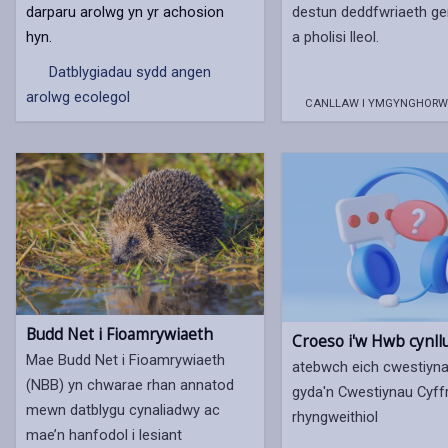
darparu arolwg yn yr achosion
destun deddfwriaeth ge
hyn.
a pholisi lleol.
Datblygiadau sydd angen
arolwg ecolegol
CANLLAW I YMGYNGHORW
Budd Net i Fioamrywiaeth
Croeso i'w Hwb cynll
Mae Budd Net i Fioamrywiaeth
atebwch eich cwestiyn
(NBB) yn chwarae rhan annatod
gyda'n Cwestiynau Cyff
mewn datblygu cynaliadwy ac
rhyngweithiol
mae’n hanfodol i lesiant