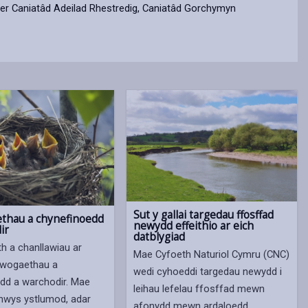
yfer Caniatâd Adeilad Rhestredig, Caniatâd Gorchymyn
Sut y gallai targedau ffosffad
thau a chynefinoedd
newydd effeithio ar eich
ir
datblygiad
 a chanllawiau ar
Mae Cyfoeth Naturiol Cymru (CNC)
ywogaethau a
wedi cyhoeddi targedau newydd i
dd a warchodir. Mae
leihau lefelau ffosffad mewn
nwys ystlumod, adar
afonydd mewn ardaloedd