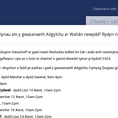
Dewiswch iaith
ynau am y gwasanaeth Ailgylchu ar Wahân newydd? Rydyn ni 
aeth
Newyddion
Fy Nghyfrifon
Talu
Cyflwyno cais
gion Gwastraff ar gael mewn lleoliadau ledled Sir Gâr i ateb eich cwestiyn
gyflwyno i ryw un o bob tri chartref o ganol/diwedd tymor yr hydref 2026.
i drigolion a fydd yn parhau i gael y gwasanaeth Ailgylchu Cymysg (bagiau gl
, dydd Mercher a dydd Gwener, 9am-4pm
-4pm
Cydweli
- dydd Llun 10 Awst, 10am-2pm
odi'r potensial ar gyfer prosiectau
Mercher 12 Awst, 10am-2pm
bydd yn rhoi gwybod i swyddogion
t, 10am-2pm
sesu'n ddigonol effeithiau
ercher 19 Awst, 10am-2pm
f
- dydd Llun 24 Awst, 10am-2pm