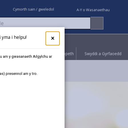
Cymorth sain / gweledol
A-Y o Wasanaethau
yma i helpu!
×
Rhoi gwybod
Hawliwch bopeth
Swyddi a Gyrfaoedd
au am y gwasanaeth Ailgylchu ar
as) presennol am y tro.