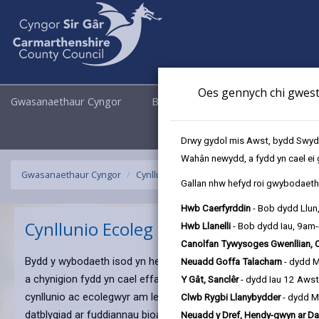
Oes gennych chi gwesti
Gwasanaethaur Cyngor
Busnes
Cyngor a Democrati
Drwy gydol mis Awst, bydd Swyddo
Wahân newydd, a fydd yn cael ei 
Gwasanaethaur Cyngor
Cynllunio
Cynllunio Ecoleg
Gallan nhw hefyd roi gwybodaeth 
Hwb Caerfyrddin
- Bob dydd Llun
Cynllunio Ecoleg
Hwb Llanelli
- Bob dydd Iau, 9am
Canolfan Tywysoges Gwenllian, 
Bydd y wybodaeth isod yn helpu ymgeiswyr a datblygwyr i glustn
Neuadd Goffa Talacharn
- dydd 
a chynigion fydd yn cael effaith ar fioamrywiaeth. Yn ogystal 
Y Gât, Sanclêr
- dydd Iau 12 Aws
cynllunio ac ecolegwyr am lefel y wybodaeth sydd ei hangen i a
Clwb Rygbi Llanybydder
- dydd M
datblygiad ar fuddiannau bioamrywiaeth.
Neuadd y Dref, Hendy-gwyn ar Da