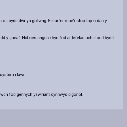
by
on
on
Linked
email
Facebook,
X
In,
opens
(Twitter),
opens
eu os bydd dŵr yn gollwng. Fel arfer mae'r stop tap o dan y
in
opens
in
a
in
a
new
a
new
edd y gaeaf. Nid oes angen i hyn fod ar lefelau uchel ond bydd
tab
new
tab
tab
system i lawr.
hewch fod gennych yswiriant cynnwys digonol.