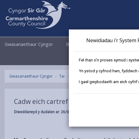
Newidiadau i'r System R
Gwasanaethaur Cyngor
Busnes
Cyngor a Democrati
Fel rhan o'n proses symud i syst
Yn ystod y cyfnod hwn, fyddwch ch
Gwasanaethaur Cyngor
Tai
Cyngor a chymorth tai
Cadw eich c
I gael gwybodaeth am eich cyfrif
Cadw eich cartref yn ddiogel
Diweddarwyd y dudalen ar: 26/06/2026