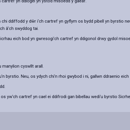
h cartref yn ddiogel yn ystod misoedd y gaeaf.
hi ddiffodd y dŵr i'ch cartref yn gyflym os bydd pibell yn byrstio n
wch â'ch swyddog tai.
i sicrhau eich bod yn gwresogi'ch cartref yn ddigonol drwy gydol miso
manylion cyswllt arall.
'n byrstio. Neu, os ydych chi'n rhoi gwybod i ni, gallwn ddraenio eich 
dd.
s yw'ch cartref yn cael ei ddifrodi gan bibellau wedi'u byrstio Sicr