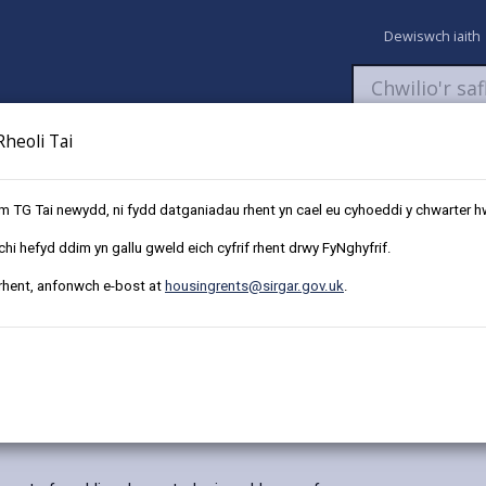
Dewiswch iaith
heoli Tai
aeth
Newyddion
Fy Nghyfrifon
Talu
Cyflwyno cais
em TG Tai newydd, ni fydd datganiadau rhent yn cael eu cyhoeddi y chwarter h
i hefyd ddim yn gallu gweld eich cyfrif rhent drwy FyNghyfrif.
artref yn ddiogel
 rhent, anfonwch e-bost at
housingrents@sirgar.gov.uk
.