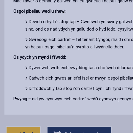
Mae llawer o bethau y gallwch chi eu gwneud i helpu i gadw'c
Osgoi pibellau wedi'u rhewi:
Dewch o hyd i'r stop tap – Gwnewch yn siŵr y gallwch c
sinc, ond os nad ydych yn gallu dod o hyd iddo, cysyllt
Gwresogi eich cartref – fel tenant Cyngor, rhaid i ch
yn helpu i osgoi pibellau'n byrstio a llwydni/lleithder.
Os ydych yn mynd i ffwrdd:
Dywedwch wrth eich swyddog tai a chofiwch ddarparu 
Cadwch eich gwres ar lefel isel er mwyn osgoi pibellau
Diffoddwch y tap stop i'ch cartref cyn i chi fynd i ffwr
Pwysig
– nid yw cynnwys eich cartref wedi'i gynnwys gennym o