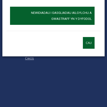
0
1
2
3
4
5
Rhowch sgôr
Stars
SUBMIT
Star
Stars
Stars
Stars
Stars
RATING
NEWIDIADAU I GASGLIADAU AILGYLCHU A
Cysylltu â ni
GWASTRAFF YN Y DYFODOL
Swyddi a Gyrfaoedd
Mewnrywd
Hysbysiadau cyhoeddus
CAU
Termau ac amodau
Hygyrchedd
Cwcis