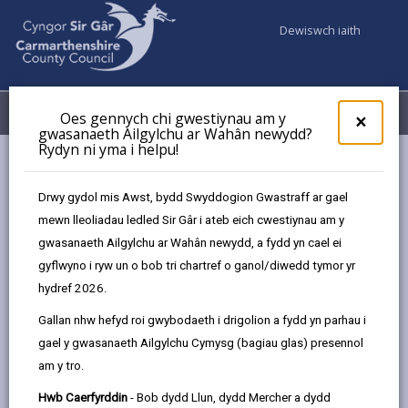
Dewiswch iaith
Fy Nghyfrifon
Dewislen
Oes gennych chi gwestiynau am y
×
gwasanaeth Ailgylchu ar Wahân newydd?
Rydyn ni yma i helpu!
Cyngor a Democratiaeth
Etholiadau a Phleidleisio
Etholiad Cyffredinol Seneddol y Deyrnas Unedig
Drwy gydol mis Awst, bydd Swyddogion Gwastraff ar gael
mewn lleoliadau ledled Sir Gâr i ateb eich cwestiynau am y
gwasanaeth Ailgylchu ar Wahân newydd, a fydd yn cael ei
Etholiad Cyffredinol Seneddol y
gyflwyno i ryw un o bob tri chartref o ganol/diwedd tymor yr
Deyrnas Unedig 2024
hydref 2026.
Diweddarwyd y dudalen ar: 14/11/2025
Gallan nhw hefyd roi gwybodaeth i drigolion a fydd yn parhau i
gael y gwasanaeth Ailgylchu Cymysg (bagiau glas) presennol
share
share
share
share
am y tro.
this
this
this
this
page
page
page
on
Hwb Caerfyrddin
- Bob dydd Llun, dydd Mercher a dydd