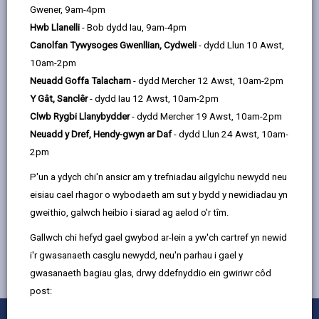
by
on
on
Linked
Dewiswch eich etholaeth i weler canlyniadau yr
Gwener, 9am-4pm
email
Facebook,
X
In,
etholiad seneddol a dogfennau perthnasol.
Hwb Llanelli
- Bob dydd Iau, 9am-4pm
opens
(Twitter),
opens
Canolfan Tywysoges Gwenllian, Cydweli
- dydd Llun 10 Awst,
in
opens
in
10am-2pm
a
in
a
Neuadd Goffa Talacharn
- dydd Mercher 12 Awst, 10am-2pm
Caerfyrddin
new
a
new
Y Gât, Sanclêr
- dydd Iau 12 Awst, 10am-2pm
tab
new
tab
Clwb Rygbi Llanybydder
- dydd Mercher 19 Awst, 10am-2pm
tab
Neuadd y Dref, Hendy-gwyn ar Daf
- dydd Llun 24 Awst, 10am-
Llanelli
2pm
P'un a ydych chi'n ansicr am y trefniadau ailgylchu newydd neu
Byddwn yn diweddaru'r dudalen hon trwy roi'r holl
eisiau cael rhagor o wybodaeth am sut y bydd y newidiadau yn
ddogfennau a'r wybodaeth sy'n berthnasol.
gweithio, galwch heibio i siarad ag aelod o'r tîm.
Gallwch chi hefyd gael gwybod ar-lein a yw'ch cartref yn newid
i'r gwasanaeth casglu newydd, neu'n parhau i gael y
gwasanaeth bagiau glas, drwy ddefnyddio ein gwiriwr côd
post: