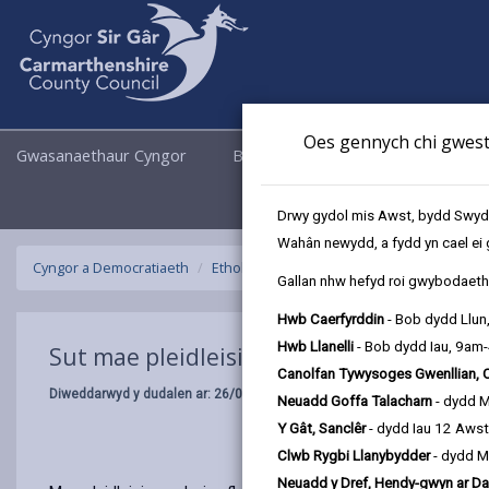
Oes gennych chi gwesti
Gwasanaethaur Cyngor
Busnes
Cyngor a Democrati
Drwy gydol mis Awst, bydd Swyddo
Wahân newydd, a fydd yn cael ei 
Cyngor a Democratiaeth
Etholiadau a Phleidleisio
Sut mae pleidl
Gallan nhw hefyd roi gwybodaeth 
Hwb Caerfyrddin
- Bob dydd Llun
Hwb Llanelli
- Bob dydd Iau, 9am
Sut mae pleidleisio?
Canolfan Tywysoges Gwenllian, 
Diweddarwyd y dudalen ar: 26/08/2025
Neuadd Goffa Talacharn
- dydd 
Y Gât, Sanclêr
- dydd Iau 12 Aws
Clwb Rygbi Llanybydder
- dydd M
Neuadd y Dref, Hendy-gwyn ar Da