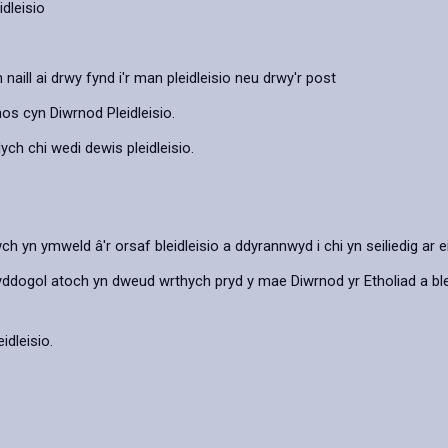
idleisio
n naill ai drwy fynd i'r man pleidleisio neu drwy'r post
os cyn Diwrnod Pleidleisio.
ych chi wedi dewis pleidleisio.
h yn ymweld â'r orsaf bleidleisio a ddyrannwyd i chi yn seiliedig ar ei
yddogol atoch yn dweud wrthych pryd y mae Diwrnod yr Etholiad a ble 
idleisio.