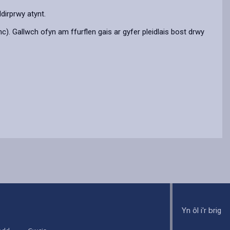
ddirprwy atynt.
c). Gallwch ofyn am ffurflen gais ar gyfer pleidlais bost drwy
Yn ôl i'r brig