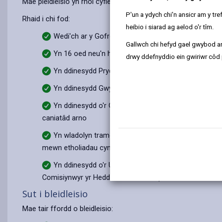
Mae pleidleisio yn rhoi cyfle i chi leisio'ch barn ar faterion pwy
P'un a ydych chi'n ansicr am y t
Rhaid i chi fod:
heibio i siarad ag aelod o'r tîm.
Wedi'ch ar y Gofrestr Etholiadol
Gallwch chi hefyd gael gwybod ar
Yn 16 oed neu'n hŷn
drwy ddefnyddio ein gwiriwr côd 
Yn ddinesydd Prydeinig
Yn ddinesydd Gwyddelig
Yn ddinesydd o'r Gymanwlad (gan gynnwys Maltaidd 
caniatâd arno
Yn wladolyn tramor sydd â chaniatâd i ddod i mewn 
mewn etholiadau cynghorau lleol y gallwch bleidleisio)
Yn ddinesydd o'r Undeb Ewropeaidd (UE) (gallwch ble
Comisiynwyr yr Heddlu a Throseddu)
Sut i bleidleisio
Mae tair ffordd o bleidleisio: