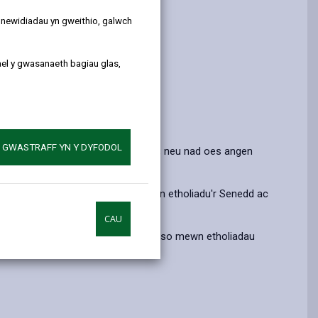
by
on
on
Linked
email
Facebook,
X
In,
y newidiadau yn gweithio, galwch
opens
(Twitter),
opens
in
opens
in
ael y gwasanaeth bagiau glas,
a
in
a
new
a
new
tab
new
tab
tab
A GWASTRAFF YN Y DYFODOL
nel neu Ynys Manaw, neu i aros yno, neu nad oes angen
oes angen caniatâd arno (dim ond yn etholiadu'r Senedd ac
CAU
c efallai y byddwch yn gallu pleidleiso mewn etholiadau