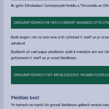
Ar gyfer Etholiadau'r Comisiynydd Heddlu a Throseddu ac Etho
DARGANFYDDWCH PA FATH O BRAWF ADNABOD SY'N CYNN
Bydd angen i chi roi eich enw a'ch cyfeiriad i'r staff yn yr ors
adnabod.
Byddwch yn cael papur pleidleisio sydd â manylion am sut i ble
gofynnwch i'r staff yn yr orsaf bleidleisio.
DARGANFYDDWCH FWY AM BLEIDLEISIO YN MAN PLEIDLEI
Pleidlais bost
Yn hytrach na mynd i'ch gorsaf bleidleisio gallwch wneud cais 