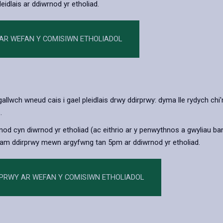
eidlais ar ddiwrnod yr etholiad.
 AR WEFAN Y COMISIWN ETHOLIADOL
, gallwch wneud cais i gael pleidlais drwy ddirprwy: dyma lle rydych ch
.
rnod cyn diwrnod yr etholiad (ac eithrio ar y penwythnos a gwyliau 
ais am ddirprwy mewn argyfwng tan 5pm ar ddiwrnod yr etholiad.
RPRWY AR WEFAN Y COMISIWN ETHOLIADOL