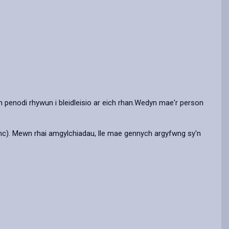
i'n penodi rhywun i bleidleisio ar eich rhan.Wedyn mae'r person
banc). Mewn rhai amgylchiadau, lle mae gennych argyfwng sy'n