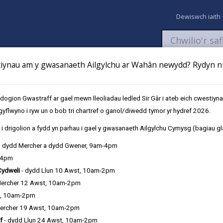
Dewiswch iaith
ynau am y gwasanaeth Ailgylchu ar Wahân newydd? Rydyn ni 
aeth
Newyddion
Fy Nghyfrifon
Talu
Cyflwyno cais
gion Gwastraff ar gael mewn lleoliadau ledled Sir Gâr i ateb eich cwestiyn
gyflwyno i ryw un o bob tri chartref o ganol/diwedd tymor yr hydref 2026.
eisio?
i drigolion a fydd yn parhau i gael y gwasanaeth Ailgylchu Cymysg (bagiau gl
, dydd Mercher a dydd Gwener, 9am-4pm
-4pm
Cydweli
- dydd Llun 10 Awst, 10am-2pm
Mercher 12 Awst, 10am-2pm
t, 10am-2pm
ercher 19 Awst, 10am-2pm
f
- dydd Llun 24 Awst, 10am-2pm