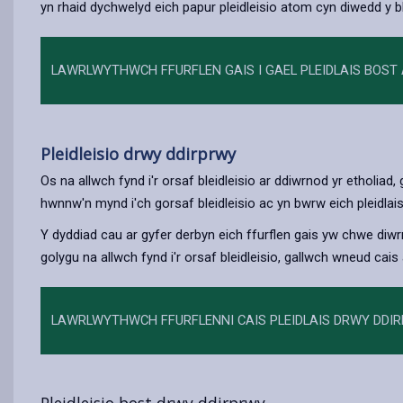
yn rhaid dychwelyd eich papur pleidleisio atom cyn diwedd y bl
LAWRLWYTHWCH FFURFLEN GAIS I GAEL PLEIDLAIS BOST
Pleidleisio drwy ddirprwy
Os na allwch fynd i'r orsaf bleidleisio ar ddiwrnod yr etholiad
hwnnw'n mynd i'ch gorsaf bleidleisio ac yn bwrw eich pleidlais
Y dyddiad cau ar gyfer derbyn eich ffurflen gais yw chwe diw
golygu na allwch fynd i'r orsaf bleidleisio, gallwch wneud c
LAWRLWYTHWCH FFURFLENNI CAIS PLEIDLAIS DRWY DDI