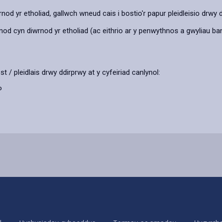
nod yr etholiad, gallwch wneud cais i bostio'r papur pleidleisio drwy 
nod cyn diwrnod yr etholiad (ac eithrio ar y penwythnos a gwyliau ban
st / pleidlais drwy ddirprwy at y cyfeiriad canlynol:
P