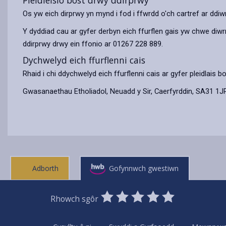
Pleidleisio bost drwy ddirprwy
Os yw eich dirprwy yn mynd i fod i ffwrdd o'ch cartref ar ddiwr
Y dyddiad cau ar gyfer derbyn eich ffurflen gais yw chwe diwr
ddirprwy drwy ein ffonio ar 01267 228 889.
Dychwelyd eich ffurflenni cais
Rhaid i chi ddychwelyd eich ffurflenni cais ar gyfer pleidlais bo
Gwasanaethau Etholiadol, Neuadd y Sir, Caerfyrddin, SA31 1J
Adborth
Gofynnwch gwestiwn
0
1
2
3
4
5
Rhowch sgôr
Stars
SUBMIT
Star
Stars
Stars
Stars
Stars
RATING