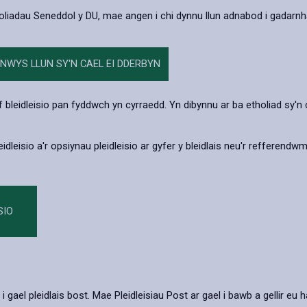
liadau Seneddol y DU, mae angen i chi dynnu llun adnabod i gadarnha
WYS LLUN SY'N CAEL EI DDERBYN
af bleidleisio pan fyddwch yn cyrraedd. Yn dibynnu ar ba etholiad sy'n 
idleisio a'r opsiynau pleidleisio ar gyfer y bleidlais neu'r refferend
SIO
i gael pleidlais bost. Mae Pleidleisiau Post ar gael i bawb a gellir e