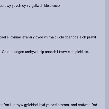
u pwy ydych cyn y gallwch bleidleisio.
cael ei gynnal, efallai y bydd yn rhaid i chi ddangos eich prawf
wm. Os oes angen unrhyw help arnoch i fwrw eich pleidlais,
u hanfon i unrhyw gyfeiriad, hyd yn oed dramor, ond cofiwch fod