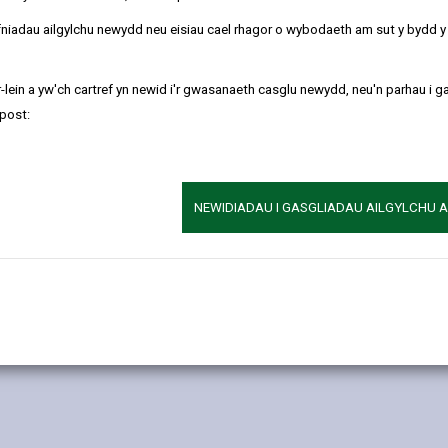
sig sy'n effeithio arnoch chi, eich ardal leol a'ch gwlad.
refniadau ailgylchu newydd neu eisiau cael rhagor o wybodaeth am sut y bydd 
-lein a yw'ch cartref yn newid i'r gwasanaeth casglu newydd, neu'n parhau i g
post:
NEWIDIADAU I GASGLIADAU AILGYLCHU 
a Chypraidd) sydd â chaniatâd i ddod i mewn i'r DU, Ynysoedd y Sia
i'r DU, Ynysoedd y Sianel neu Ynys Manaw, neu i aros yno, neu nad 
idlesio yn etholiadau'r Senedd ac mewn etholiadau cynghorau lleol a