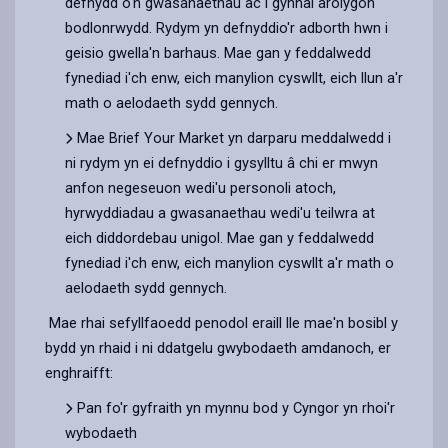
defnydd o'n gwasanaethau ac i gynnal arolygon
bodlonrwydd. Rydym yn defnyddio'r adborth hwn i
geisio gwella'n barhaus. Mae gan y feddalwedd
fynediad i'ch enw, eich manylion cyswllt, eich llun a'r
math o aelodaeth sydd gennych.
Mae Brief Your Market yn darparu meddalwedd i
ni rydym yn ei defnyddio i gysylltu â chi er mwyn
anfon negeseuon wedi'u personoli atoch,
hyrwyddiadau a gwasanaethau wedi'u teilwra at
eich diddordebau unigol. Mae gan y feddalwedd
fynediad i'ch enw, eich manylion cyswllt a'r math o
aelodaeth sydd gennych.
Mae rhai sefyllfaoedd penodol eraill lle mae'n bosibl y
bydd yn rhaid i ni ddatgelu gwybodaeth amdanoch, er
enghraifft:
Pan fo'r gyfraith yn mynnu bod y Cyngor yn rhoi'r
wybodaeth