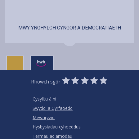
MWY YNGHYLCH CYNGOR A DEMOCRATIAETH
0
1
2
3
4
5
Rhowch sgôr
Stars
SUBMIT
Star
Stars
Stars
Stars
Stars
RATING
Cysylltu â ni
Swyddi a Gyrfaoedd
Mewnrywd
Hysbysiadau cyhoeddus
Termau ac amodau