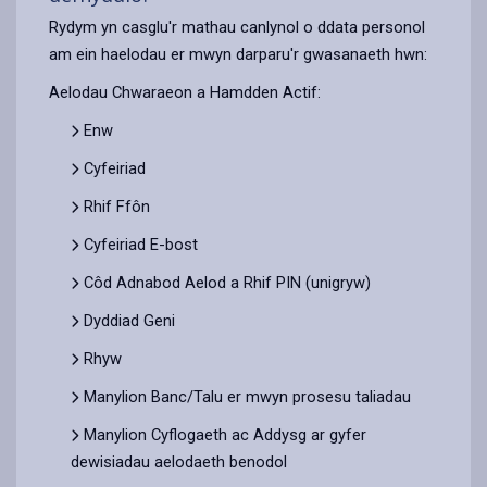
Rydym yn casglu'r mathau canlynol o ddata personol
am ein haelodau er mwyn darparu'r gwasanaeth hwn:
Aelodau Chwaraeon a Hamdden Actif:
Enw
Cyfeiriad
Rhif Ffôn
Cyfeiriad E-bost
Côd Adnabod Aelod a Rhif PIN (unigryw)
Dyddiad Geni
Rhyw
Manylion Banc/Talu er mwyn prosesu taliadau
Manylion Cyflogaeth ac Addysg ar gyfer
dewisiadau aelodaeth benodol