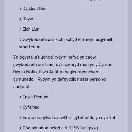
Dyddiad Geni
Rhyw
Eich Llun
Gwybodaeth am eich iechyd er mwyn argymell
ymarferion
Yn ogystal â'r uchod, rydym hefyd yn cadw
gwybodaeth am blant sy'n cymryd rhan yn y Cynllun
Dysgu Nofio, Clwb Actif a rhaglenni ysgolion
cymunedol. Rydym yn defnyddio'r data personol
canlynol:
Enw’r Plentyn
Cyfeiriad
Enw a manylion cyswllt ar gyfer oedolyn cyfrifol
Côd adnabod aelod a rhif PIN (unigryw)