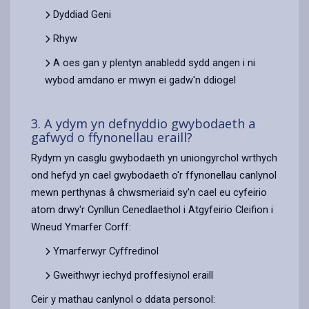
Dyddiad Geni
Rhyw
A oes gan y plentyn anabledd sydd angen i ni
wybod amdano er mwyn ei gadw'n ddiogel
3. A ydym yn defnyddio gwybodaeth a
gafwyd o ffynonellau eraill?
Rydym yn casglu gwybodaeth yn uniongyrchol wrthych
ond hefyd yn cael gwybodaeth o'r ffynonellau canlynol
mewn perthynas â chwsmeriaid sy'n cael eu cyfeirio
atom drwy'r Cynllun Cenedlaethol i Atgyfeirio Cleifion i
Wneud Ymarfer Corff:
Ymarferwyr Cyffredinol
Gweithwyr iechyd proffesiynol eraill
Ceir y mathau canlynol o ddata personol: