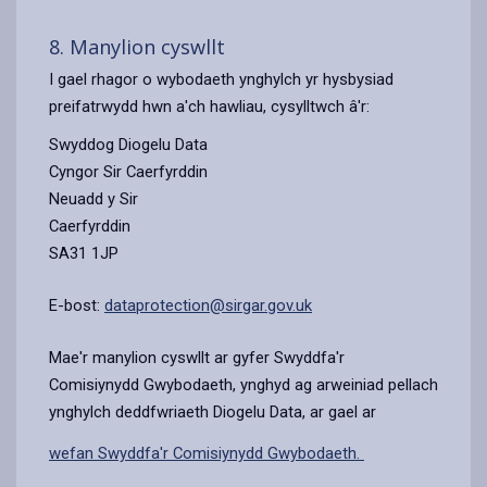
8. Manylion cyswllt
I gael rhagor o wybodaeth ynghylch yr hysbysiad
preifatrwydd hwn a'ch hawliau, cysylltwch â'r:
Swyddog Diogelu Data
Cyngor Sir Caerfyrddin
Neuadd y Sir
Caerfyrddin
SA31 1JP
E-bost:
dataprotection@sirgar.gov.uk
Mae'r manylion cyswllt ar gyfer Swyddfa'r
Comisiynydd Gwybodaeth, ynghyd ag arweiniad pellach
ynghylch deddfwriaeth Diogelu Data, ar gael ar
wefan Swyddfa'r Comisiynydd Gwybodaeth.