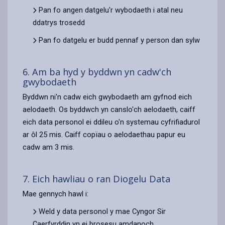
Pan fo angen datgelu'r wybodaeth i atal neu
ddatrys trosedd
Pan fo datgelu er budd pennaf y person dan sylw
6. Am ba hyd y byddwn yn cadw'ch
gwybodaeth
Byddwn ni'n cadw eich gwybodaeth am gyfnod eich
aelodaeth. Os byddwch yn canslo'ch aelodaeth, caiff
eich data personol ei ddileu o'n systemau cyfrifiadurol
ar ôl 25 mis. Caiff copïau o aelodaethau papur eu
cadw am 3 mis.
7. Eich hawliau o ran Diogelu Data
Mae gennych hawl i:
Weld y data personol y mae Cyngor Sir
Caerfyrddin yn ei brosesu amdanoch