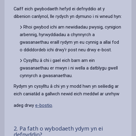
Caiff eich gwybodaeth hefyd ei defnyddio at y
dibenion canlynol, lle rydych yn dymuno i ni wneud hyn:
Rhoi gwybod ichi am newidiadau pwysig, cynigion
arbennig, hyrwyddiadau a chynnyrch a
gwasanaethau eraill rydym yn eu cynnig a allai fod
o ddiddordeb ichi drwy'r post neu drwy e-bost.
Cysylltu â chi i gael eich barn am ein
gwasanaethau er mwyn i ni wella a datblygu gwell
cynnyrch a gwasanaethau.
Rydym yn cysylltu â chi yn y modd hwn yn seiliedig ar
eich caniatâd a gallwch newid eich meddwl ar unrhyw
adeg drwy
e-bostio
.
2. Pa fath o wybodaeth ydym yn ei
defnyddio?