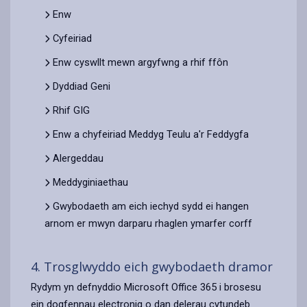
Enw
Cyfeiriad
Enw cyswllt mewn argyfwng a rhif ffôn
Dyddiad Geni
Rhif GIG
Enw a chyfeiriad Meddyg Teulu a'r Feddygfa
Alergeddau
Meddyginiaethau
Gwybodaeth am eich iechyd sydd ei hangen
arnom er mwyn darparu rhaglen ymarfer corff
4. Trosglwyddo eich gwybodaeth dramor
Rydym yn defnyddio Microsoft Office 365 i brosesu
ein dogfennau electronig o dan delerau cytundeb