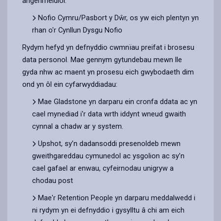
angenrheidiol:
Nofio Cymru/Pasbort y Dŵr, os yw eich plentyn yn
rhan o'r Cynllun Dysgu Nofio
Rydym hefyd yn defnyddio cwmnïau preifat i brosesu
data personol. Mae gennym gytundebau mewn lle
gyda nhw ac maent yn prosesu eich gwybodaeth dim
ond yn ôl ein cyfarwyddiadau:
Mae Gladstone yn darparu ein cronfa ddata ac yn
cael mynediad i'r data wrth iddynt wneud gwaith
cynnal a chadw ar y system.
Upshot, sy’n dadansoddi presenoldeb mewn
gweithgareddau cymunedol ac ysgolion ac sy’n
cael gafael ar enwau, cyfeirnodau unigryw a
chodau post
Mae'r Retention People yn darparu meddalwedd i
ni rydym yn ei defnyddio i gysylltu â chi am eich