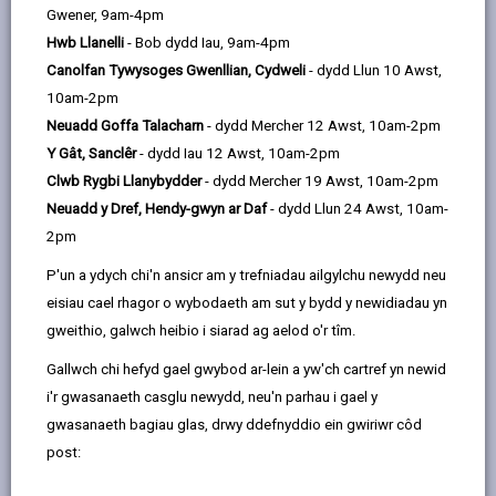
ymwneud â pherson y mae modd adnabod pwy ydyw
Gwener, 9am-4pm
yn uniongyrchol neu'n anuniongyrchol drwy
Hwb Llanelli
- Bob dydd Iau, 9am-4pm
ddefnyddio'r wybodaeth. Defnyddir y termau
Canolfan Tywysoges Gwenllian, Cydweli
- dydd Llun 10 Awst,
'gwybodaeth' a 'data personol' yn yr hysbysiad
10am-2pm
preifatrwydd hwn drwyddo draw ac maent yn gyfystyr.
Neuadd Goffa Talacharn
- dydd Mercher 12 Awst, 10am-2pm
Y Gât, Sanclêr
- dydd Iau 12 Awst, 10am-2pm
Er mwyn sicrhau bod y Cyngor yn trin gwybodaeth
Clwb Rygbi Llanybydder
- dydd Mercher 19 Awst, 10am-2pm
bersonol yn gywir, rydym yn ceisio cydymffurfio'n llwyr
Neuadd y Dref, Hendy-gwyn ar Daf
- dydd Llun 24 Awst, 10am-
â gofynion deddfwriaeth Diogelu Data.
2pm
Felly, mae'r hysbysiad preifatrwydd hwn wedi'i lunio i
P'un a ydych chi'n ansicr am y trefniadau ailgylchu newydd neu
esbonio mor glir â phosibl beth rydym yn ei wneud
eisiau cael rhagor o wybodaeth am sut y bydd y newidiadau yn
â'ch data personol.
gweithio, galwch heibio i siarad ag aelod o'r tîm.
Gallwch chi hefyd gael gwybod ar-lein a yw'ch cartref yn newid
1. Y dibenion o ran defnyddio eich data
personol
i'r gwasanaeth casglu newydd, neu'n parhau i gael y
gwasanaeth bagiau glas, drwy ddefnyddio ein gwiriwr côd
Bydd y wybodaeth rydym yn ei chasglu amdanoch yn
post:
cael ei defnyddio at y dibenion canlynol: