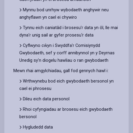
Mynnu bod unrhyw wybodaeth anghywir neu
anghyflawn yn cael ei chywiro
Tynnu eich caniatâd i brosesu'r data yn ôl, lle mai
dyna'r unig sail ar gyfer prosesu'r data
Cyflwyno cŵyn i Swyddfa'r Comisiynydd
Gwybodaeth, sef y corff annibynnol yn y Deyrnas
Unedig sy'n diogelu hawliau o ran gwybodaeth
Mewn rhai amgylchiadau, gall fod gennych hawl i:
Wrthwynebu bod eich gwybodaeth bersonol yn
cael ei phrosesu
Dileu eich data personol
Rhoi cyfyngiadau ar brosesu eich gwybodaeth
bersonol
Hygludedd data