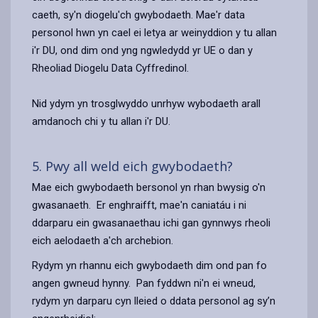
caeth, sy'n diogelu'ch gwybodaeth. Mae'r data
personol hwn yn cael ei letya ar weinyddion y tu allan
i'r DU, ond dim ond yng ngwledydd yr UE o dan y
Rheoliad Diogelu Data Cyffredinol.
Nid ydym yn trosglwyddo unrhyw wybodaeth arall
amdanoch chi y tu allan i'r DU.
5. Pwy all weld eich gwybodaeth?
Mae eich gwybodaeth bersonol yn rhan bwysig o'n
gwasanaeth. Er enghraifft, mae'n caniatáu i ni
ddarparu ein gwasanaethau ichi gan gynnwys rheoli
eich aelodaeth a'ch archebion.
Rydym yn rhannu eich gwybodaeth dim ond pan fo
angen gwneud hynny. Pan fyddwn ni'n ei wneud,
rydym yn darparu cyn lleied o ddata personol ag sy’n