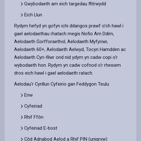
Gwybodaeth am eich targedau ffitrwydd
Eich Llun
Rydym hefyd yn gofyn ichi ddangos prawf o'ch hawl i
gael aelodaethau rhatach megis Nofio Am Ddim,
Aelodaeth Gorfforaethol, Aelodaeth Myfyriwr,
Aelodaeth 60+, Aelodaeth Aelwyd, Tocyn Hamdden ac
Aelodaeth Cyn-filwr ond nid ydym yn cadw copi o'r
wybodaeth hon. Rydym yn cadw cofnod o'r rheswm
dros eich hawl i gael aelodaeth ratach.
Aelodau'r Cynllun Cyfeirio gan Feddygon Teulu:
Enw
Cyfeiriad
Rhif Ffôn
Cyfeiriad E-bost
Côd Adnabod Aelod a Rhif PIN (unigryw)