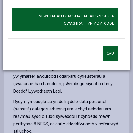
Darparu gweithgareddau a chyfleusterau
chwaraeon a hamdden ichi.
NEWIDIADAU I GASGLIADAU AILGYLCHU A
Dilysu cymhwysedd eich aelodaeth a rheoli eich
GWASTRAFF YN Y DYFODOL
cyfrif gan gynnwys prosesu archebion ar-lein a
thrafodion eraill sy'n cael eu gwneud ar ein gwefan.
Gwella iechyd aelodau drwy gymryd rhan yn y
Cynllun Cenedlaethol i Atgyfeirio Cleifion i Wneud
CAU
Ymarfer Corff (NERS).
Y sail gyfreithiol ar gyfer prosesu eich data personol
yw ymarfer awdurdod i ddarparu cyfleusterau a
gwasanaethau hamdden, pŵer disgresiynol o dan y
Ddeddf Llywodraeth Leol.
Rydym yn casglu ac yn defnyddio data personol
(sensitif) categori arbennig am iechyd aelodau am
resymau sydd o fudd sylweddol i'r cyhoedd mewn
perthynas â NERS, ar sail y ddeddfwriaeth y cyfeiriwyd
ati uchod.