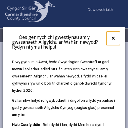
Dewiswch iaith
Fy Nghyfrifon
Dewislen
Oes gennych chi gwestiynau am y
×
gwasanaeth Ailgylchu ar Wahân newydd?
Rydyn ni yma i helpu!
Cyngor a Democratiaeth
Diogelu Data
Hysbysiadau Preifatrwydd
Chwaraeon a Hamdden Actif
Drwy gydol mis Awst, bydd Swyddogion Gwastraff ar gael
mewn lleoliadau ledled Sir Gâr i ateb eich cwestiynau am y
gwasanaeth Ailgylchu ar Wahân newydd, a fydd yn cael ei
gyflwyno i ryw un o bob tri chartref o ganol/diwedd tymor yr
Chwaraeon a Hamdden Actif
hydref 2026.
Mae sicrhau bod Cyngor Sir Caerfyrddin yn trin
Gallan nhw hefyd roi gwybodaeth i drigolion a fydd yn parhau i
gwybodaeth bersonol yn gywir yn bwysig iawn o ran
gael y gwasanaeth Ailgylchu Cymysg (bagiau glas) presennol
darparu ein gwasanaethau a chadw hyder y cyhoedd.
am y tro.
Ystyr data personol yw unrhyw wybodaeth sy'n
Hwb Caerfyrddin
- Bob dydd Llun, dydd Mercher a dydd