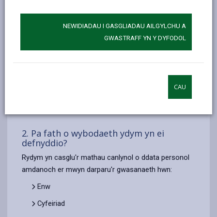
Dilysu eich hunaniaeth er mwyn ymuno â Llyfrgelloedd
Sir Gaerfyrddin, gweinyddu eich aelodaeth a rhoi
gwybod ichi am unrhyw archebion rydych wedi'u
NEWIDIADAU I GASGLIADAU AILGYLCHU A
gwneud neu ddigwyddiadau sydd i ddod.
GWASTRAFF YN Y DYFODOL
Y sail gyfreithiol ar gyfer prosesu eich gwybodaeth yw
er mwyn cydymffurfio â'n dyletswydd o dan Adran 7 o
Ddeddf Llyfrgelloedd Cyhoeddus ac Amgueddfeydd
CAU
1964 i ddarparu gwasanaeth llyfrgelloedd
cynhwysfawr ac effeithlon.
2. Pa fath o wybodaeth ydym yn ei
defnyddio?
Rydym yn casglu'r mathau canlynol o ddata personol
amdanoch er mwyn darparu'r gwasanaeth hwn:
Enw
Cyfeiriad