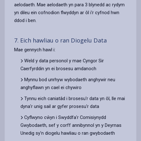
aelodaeth. Mae aelodaeth yn para 3 blynedd ac rydym
yn dileu ein cofnodion flwyddyn ar ôl i'r cyfnod hwn
ddod i ben.
7. Eich hawliau o ran Diogelu Data
Mae gennych hawl i:
Weld y data personol y mae Cyngor Sir
Caerfyrddin yn ei brosesu amdanoch
Mynnu bod unrhyw wybodaeth anghywir neu
anghyflawn yn cael ei chywiro
Tynnu eich caniatâd i brosesu'r data yn ôl, lle mai
dyna'r unig sail ar gyfer prosesu'r data
Cyflwyno cŵyn i Swyddfa'r Comisiynydd
Gwybodaeth, sef y corff annibynnol yn y Deyrnas
Unedig sy'n diogelu hawliau o ran gwybodaeth