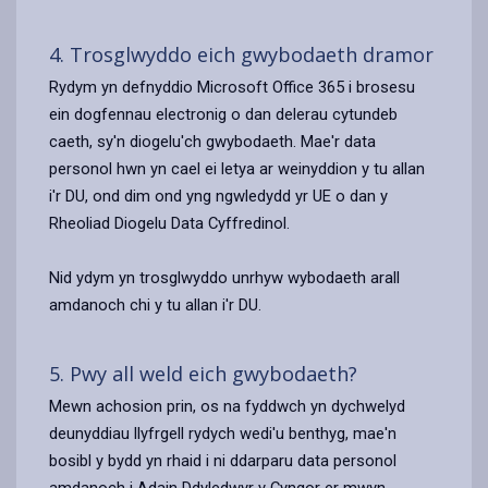
4. Trosglwyddo eich gwybodaeth dramor
Rydym yn defnyddio Microsoft Office 365 i brosesu
ein dogfennau electronig o dan delerau cytundeb
caeth, sy'n diogelu'ch gwybodaeth. Mae'r data
personol hwn yn cael ei letya ar weinyddion y tu allan
i'r DU, ond dim ond yng ngwledydd yr UE o dan y
Rheoliad Diogelu Data Cyffredinol.
Nid ydym yn trosglwyddo unrhyw wybodaeth arall
amdanoch chi y tu allan i'r DU.
5. Pwy all weld eich gwybodaeth?
Mewn achosion prin, os na fyddwch yn dychwelyd
deunyddiau llyfrgell rydych wedi'u benthyg, mae'n
bosibl y bydd yn rhaid i ni ddarparu data personol
amdanoch i Adain Ddyledwyr y Cyngor er mwyn