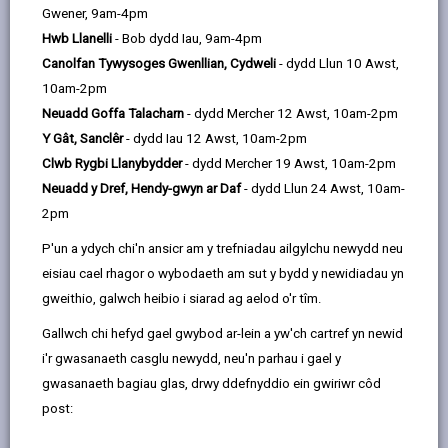
ymwneud â pherson y mae modd adnabod pwy ydyw
Gwener, 9am-4pm
yn uniongyrchol neu'n anuniongyrchol drwy
Hwb Llanelli
- Bob dydd Iau, 9am-4pm
ddefnyddio'r wybodaeth. Defnyddir y termau
Canolfan Tywysoges Gwenllian, Cydweli
- dydd Llun 10 Awst,
'gwybodaeth' a 'data personol' yn yr hysbysiad
10am-2pm
preifatrwydd hwn drwyddo draw ac maent yn gyfystyr.
Neuadd Goffa Talacharn
- dydd Mercher 12 Awst, 10am-2pm
Y Gât, Sanclêr
- dydd Iau 12 Awst, 10am-2pm
Er mwyn sicrhau bod y Cyngor yn trin gwybodaeth
Clwb Rygbi Llanybydder
- dydd Mercher 19 Awst, 10am-2pm
bersonol yn gywir, rydym yn ceisio cydymffurfio'n llwyr
Neuadd y Dref, Hendy-gwyn ar Daf
- dydd Llun 24 Awst, 10am-
â gofynion deddfwriaeth Diogelu Data.
2pm
Felly, mae'r hysbysiad preifatrwydd hwn wedi'i lunio i
P'un a ydych chi'n ansicr am y trefniadau ailgylchu newydd neu
esbonio mor glir â phosibl beth rydym yn ei wneud
eisiau cael rhagor o wybodaeth am sut y bydd y newidiadau yn
â'ch data personol.
gweithio, galwch heibio i siarad ag aelod o'r tîm.
Gallwch chi hefyd gael gwybod ar-lein a yw'ch cartref yn newid
1. Y dibenion o ran defnyddio eich data
personol
i'r gwasanaeth casglu newydd, neu'n parhau i gael y
gwasanaeth bagiau glas, drwy ddefnyddio ein gwiriwr côd
Bydd y wybodaeth rydym yn ei chasglu amdanoch yn
post:
cael ei defnyddio at ddibenion: