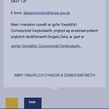
SA31 1JP
E-bost:
dataprotection@sirgar.gov.uk
Mae'r manylion cyswllt ar gyfer Swyddfa'r
Comisiynydd Gwybodaeth, ynghyd ag arweiniad pellach
ynghylch deddfwriaeth Diogelu Data, ar gael ar
wefan Swyddfa'r Comisiynydd Gwybodaeth.
MWY YNGHYLCH CYNGOR A DEMOCRATIAETH