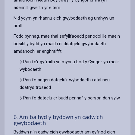
adennill gwerth yr eitem.
Nid ydym yn rhannu eich gwybodaeth ag unrhyw un
arall.
Fodd bynnag, mae rhai sefyllfaoedd penodol lle mae'n
bosibl y bydd yn rhaid i ni ddatgelu gwybodaeth
amdanoch, er enghraifft:
Pan fo'r gyfraith yn mynnu bod y Cyngor yn rhoi'r
wybodaeth
Pan fo angen datgelu'r wybodaeth i atal neu
ddatrys trosedd
Pan fo datgelu er budd pennaf y person dan sylw
6. Am ba hyd y byddwn yn cadw'ch
gwybodaeth
Byddwn ni'n cadw eich gwybodaeth am gyfnod eich