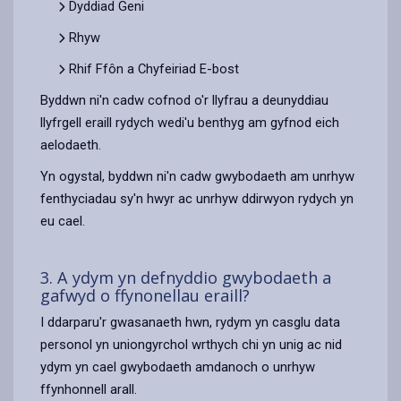
Dyddiad Geni
Rhyw
Rhif Ffôn a Chyfeiriad E-bost
Byddwn ni'n cadw cofnod o'r llyfrau a deunyddiau
llyfrgell eraill rydych wedi'u benthyg am gyfnod eich
aelodaeth.
Yn ogystal, byddwn ni'n cadw gwybodaeth am unrhyw
fenthyciadau sy'n hwyr ac unrhyw ddirwyon rydych yn
eu cael.
3. A ydym yn defnyddio gwybodaeth a
gafwyd o ffynonellau eraill?
I ddarparu'r gwasanaeth hwn, rydym yn casglu data
personol yn uniongyrchol wrthych chi yn unig ac nid
ydym yn cael gwybodaeth amdanoch o unrhyw
ffynhonnell arall.