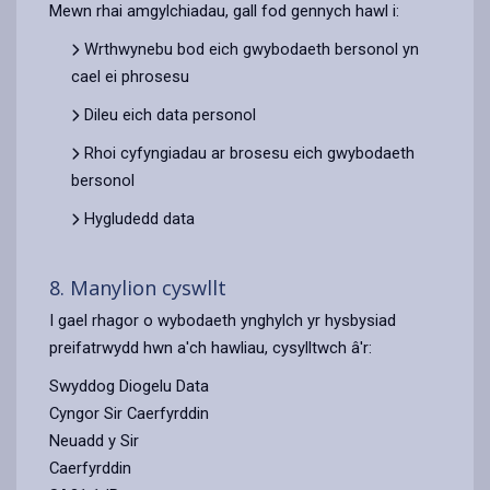
Mewn rhai amgylchiadau, gall fod gennych hawl i:
Wrthwynebu bod eich gwybodaeth bersonol yn
cael ei phrosesu
Dileu eich data personol
Rhoi cyfyngiadau ar brosesu eich gwybodaeth
bersonol
Hygludedd data
8. Manylion cyswllt
I gael rhagor o wybodaeth ynghylch yr hysbysiad
preifatrwydd hwn a'ch hawliau, cysylltwch â'r:
Swyddog Diogelu Data
Cyngor Sir Caerfyrddin
Neuadd y Sir
Caerfyrddin