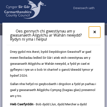
Dewiswch iaith
Fy Nghyfrifon
Dewislen
Oes gennych chi gwestiynau am y
×
gwasanaeth Ailgylchu ar Wahân newydd?
Rydyn ni yma i helpu!
Cyngor a Democratiaeth
Diogelu Data
Hysbysiadau Preifatrwydd
Llyfrgelloedd Sir Gaerfyrddin
Drwy gydol mis Awst, bydd Swyddogion Gwastraff ar gael
mewn lleoliadau ledled Sir Gâr i ateb eich cwestiynau am y
gwasanaeth Ailgylchu ar Wahân newydd, a fydd yn cael ei
gyflwyno i ryw un o bob tri chartref o ganol/diwedd tymor yr
Llyfrgelloedd Sir Gaerfyrddin
hydref 2026.
Mae sicrhau bod Cyngor Sir Caerfyrddin yn trin
Gallan nhw hefyd roi gwybodaeth i drigolion a fydd yn parhau i
gwybodaeth bersonol yn gywir yn bwysig iawn o ran
gael y gwasanaeth Ailgylchu Cymysg (bagiau glas) presennol
darparu ein gwasanaethau a chadw hyder y cyhoedd.
am y tro.
Ystyr data personol yw unrhyw wybodaeth sy'n
Hwb Caerfyrddin
- Bob dydd Llun, dydd Mercher a dydd