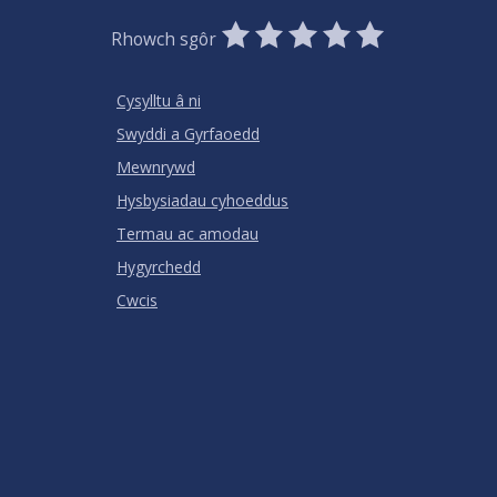
0
1
2
3
4
5
Rhowch sgôr
Stars
SUBMIT
Star
Stars
Stars
Stars
Stars
RATING
Cysylltu â ni
Swyddi a Gyrfaoedd
Mewnrywd
Hysbysiadau cyhoeddus
Termau ac amodau
Hygyrchedd
Cwcis